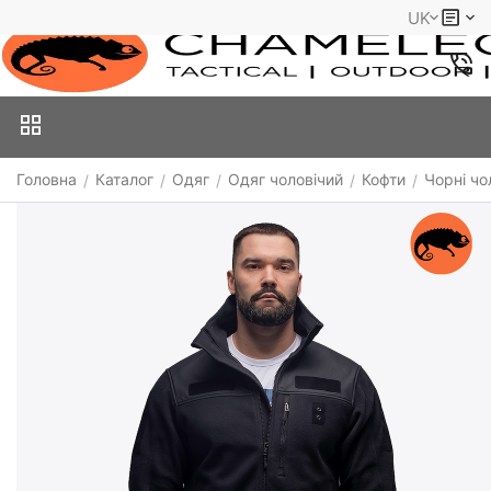
UK
Головна
Каталог
Одяг
Одяг чоловічий
Кофти
Чорні чо
/
/
/
/
/