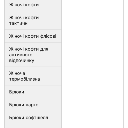
Жіночі кофти
Жіночі кофти
тактичні
Жіночі кофти флісові
Жіночі кофти для
активного
відпочинку
Жіноча
термобілизна
Брюки
Брюки карго
Брюки софтшелл