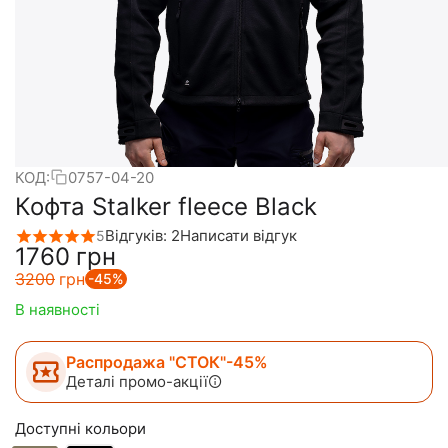
КОД:
0757-04-20
Кофта Stalker fleece Black
Відгуків: 2
Написати відгук
5
‍1760‍
грн
‍3200‍
грн
-45%
В наявності
Распродажа "СТОК"-45%
Деталі промо-акції
Доступні кольори