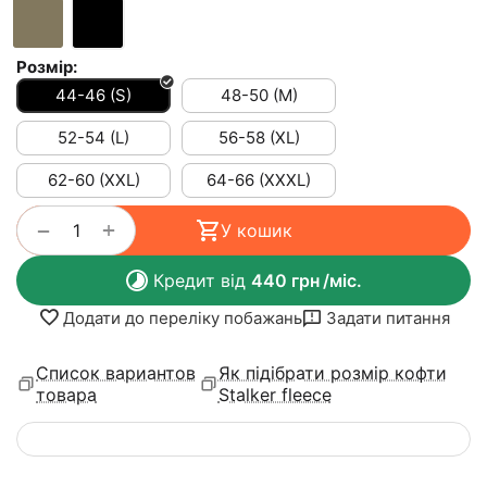
Розмір:
44-46 (S)
48-50 (M)
52-54 (L)
56-58 (XL)
62-60 (XXL)
64-66 (XXXL)
+
−
У кошик
Кредит від
440
грн
/міс.
Додати до переліку побажань
Задати питання
Список вариантов
Як підібрати розмір кофти
товара
Stalker fleece