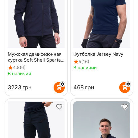
Мужская демисезонная
Футболка Jersey Navy
куртка Soft Shell Spartan
5
(16)
Navy
В наличии
4.8
(6)
В наличии
‍3223‍
грн
‍468‍
грн