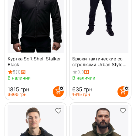
Куртка Soft Shell Stalker
Брюки тактические со
Black
стрелками Urban Style
Dark Navy
5
(1)
0.0
В наличии
В наличии
‍1815‍
грн
‍635‍
грн
‍3300‍
грн
‍1815‍
грн