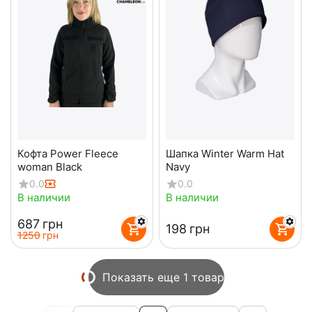
Кофта Power Fleece
Шапка Winter Warm Hat
woman Black
Navy
0.0
0.0
В наличии
В наличии
‍687‍
грн
‍198‍
грн
‍1250‍
грн
Показать еще 1 товар