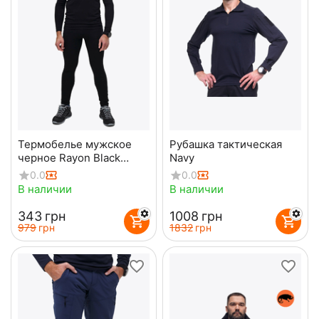
Термобелье мужское
Рубашка тактическая
черное Rayon Black
Navy
комплект
0.0
0.0
В наличии
В наличии
‍343‍
грн
‍1008‍
грн
‍979‍
грн
‍1832‍
грн