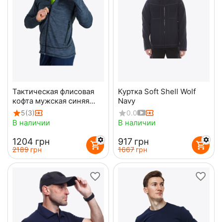
Тактическая флисовая
Куртка Soft Shell Wolf
кофта мужская синяя
Navy
Ermine Navy
5
(3)
0.0
В наличии
В наличии
‍1204‍
грн
‍917‍
грн
‍2189‍
грн
‍1667‍
грн