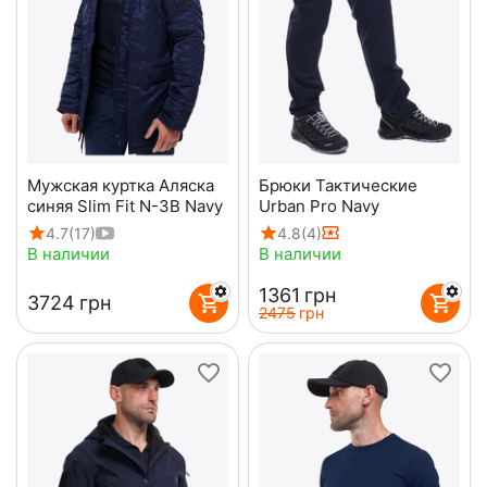
Мужская куртка Аляска
Брюки Тактические
синяя Slim Fit N-3B Navy
Urban Pro Navy
4.7
(17)
4.8
(4)
В наличии
В наличии
‍1361‍
грн
‍3724‍
грн
‍2475‍
грн