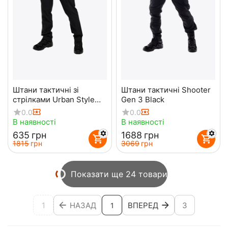
Штани тактичні зі
Штани тактичні Shooter
стрілками Urban Style
Gen 3 Black
Black
0.0
0.0
В наявності
В наявності
‍635‍
грн
‍1688‍
грн
‍1815‍
грн
‍3069‍
грн
Показати ще 24 товари
1
НАЗАД
ВПЕРЕД
3
1