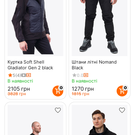
Куртка Soft Shell
Штани літні Nomand
Gladiator Gen 2 black
Black
5
(4)
0.0
В наявності
В наявності
‍2105‍
грн
‍1270‍
грн
‍3828‍
грн
‍1815‍
грн