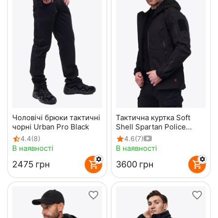
Чоловічі брюки тактичні
Тактична куртка Soft
чорні Urban Pro Black
Shell Spartan Police
Black чорна з
4.4
(8)
4.6
(7)
капюшоном
В наявності
В наявності
‍2475‍
грн
‍3600‍
грн