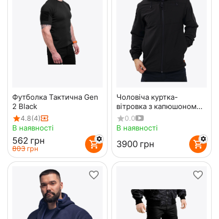
Футболка Тактична Gen
Чоловіча куртка-
2 Black
вітровка з капюшоном
Breeze Gen 2 Black
4.8
(4)
0.0
В наявності
В наявності
‍562‍
грн
‍3900‍
грн
‍803‍
грн