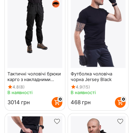
Тактичні чоловічі брюки
Футболка чоловіча
карго з накладними
чорна Jersey Black
карманами Shooter Gen
4.8
(8)
4.9
(15)
2 Black
В наявності
В наявності
‍3014‍
грн
‍468‍
грн