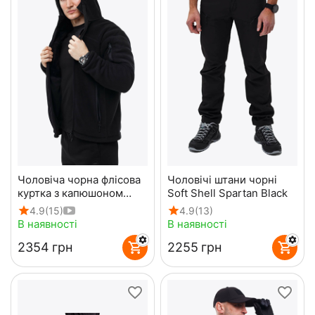
Чоловіча чорна флісова
Чоловічі штани чорні
куртка з капюшоном
Soft Shell Spartan Black
Viking Black
4.9
(15)
4.9
(13)
В наявності
В наявності
‍2354‍
грн
‍2255‍
грн