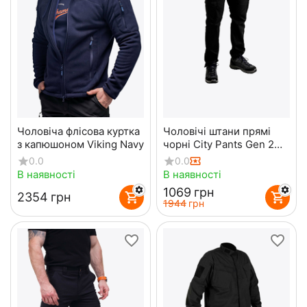
Чоловіча флісова куртка
Чоловічі штани прямі
з капюшоном Viking Navy
чорні City Pants Gen 2
Black
0.0
0.0
В наявності
В наявності
‍1069‍
грн
‍2354‍
грн
‍1944‍
грн