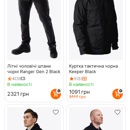
Літні чоловічі штани
Куртка тактична чорна
чорні Ranger Gen 2 Black
Keeper Black
4
(3)
5
(5)
В наявності
В наявності
‍1091‍
грн
‍2321‍
грн
‍3117‍
грн