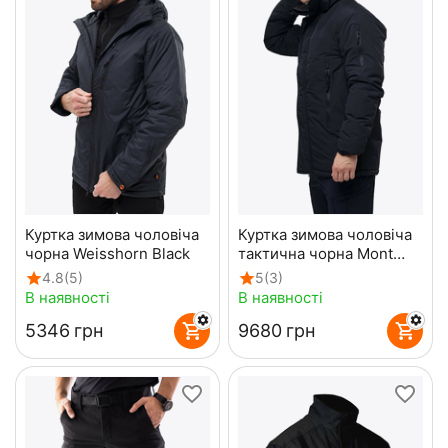
Куртка зимова чоловіча
Куртка зимова чоловіча
чорна Weisshorn Black
тактична чорна Mont
Blanc Gen3 Black
4.8
(5)
5
(3)
В наявності
В наявності
‍5346‍
грн
‍9680‍
грн