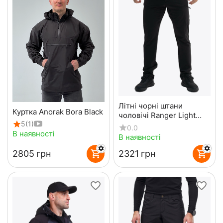
Літні чорні штани
Куртка Anorak Bora Black
чоловічі Ranger Light
5
(1)
Black
0.0
В наявності
В наявності
‍2805‍
грн
‍2321‍
грн