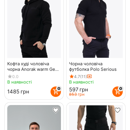
Кофта худі чоловіча
Чорна чоловіча
чорна Anorak warm Gen2
футболка Polo Serious
Black
0.0
4.7
(11)
В наявності
В наявності
‍597‍
грн
‍1485‍
грн
‍853‍
грн