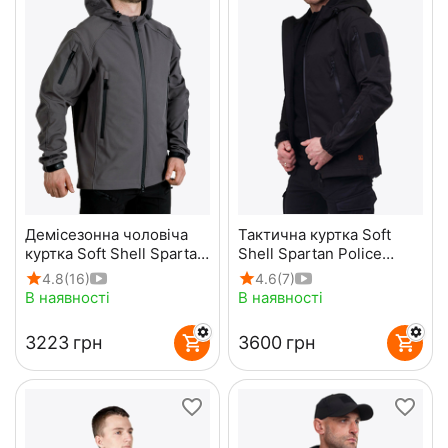
Демісезонна чоловіча
Тактична куртка Soft
куртка Soft Shell Spartan
Shell Spartan Police
Gray
Black чорна з
4.8
(16)
4.6
(7)
капюшоном
В наявності
В наявності
‍3223‍
грн
‍3600‍
грн