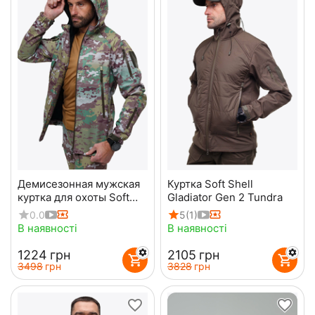
Демисезонная мужская
Куртка Soft Shell
куртка для охоты Soft
Gladiator Gen 2 Tundra
Shell Spartan Util Cam
0.0
5
(1)
В наявності
В наявності
‍1224‍
грн
‍2105‍
грн
‍3498‍
грн
‍3828‍
грн