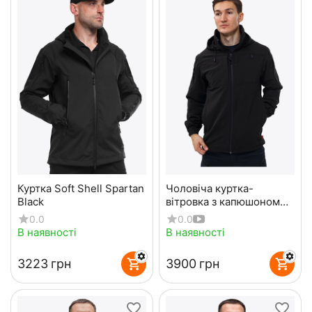
Куртка Soft Shell Spartan
Чоловіча куртка-
Black
вітровка з капюшоном
Breeze Gen 2 Black
0.0
0.0
В наявності
В наявності
‍3223‍
грн
‍3900‍
грн