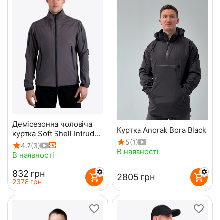
Демісезонна чоловіча
Куртка Anorak Bora Black
куртка Soft Shell Intruder
5
(1)
Gray
4.7
(3)
В наявності
В наявності
‍832‍
грн
‍2805‍
грн
‍2378‍
грн