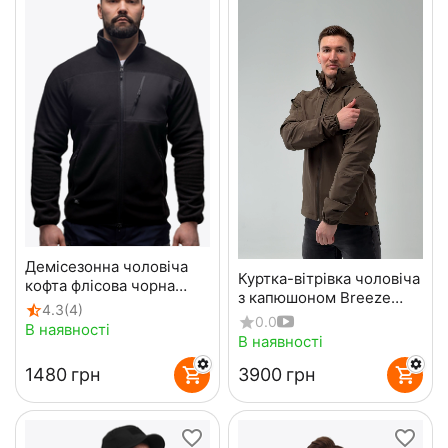
Демісезонна чоловіча
Куртка-вітрівка чоловіча
кофта флісова чорна
з капюшоном Breeze
Stratus Black
4.3
(4)
Gen 2 Olive
0.0
В наявності
В наявності
‍1480‍
грн
‍3900‍
грн