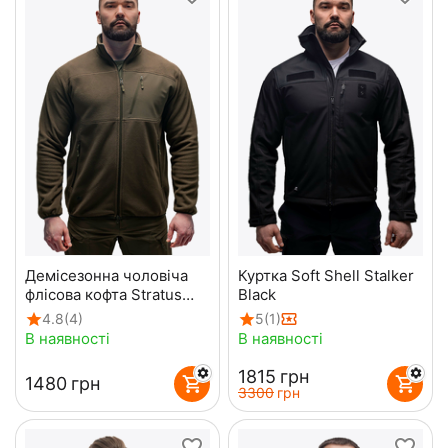
Демісезонна чоловіча
Куртка Soft Shell Stalker
флісова кофта Stratus
Black
Olive
4.8
(4)
5
(1)
В наявності
В наявності
‍1815‍
грн
‍1480‍
грн
‍3300‍
грн