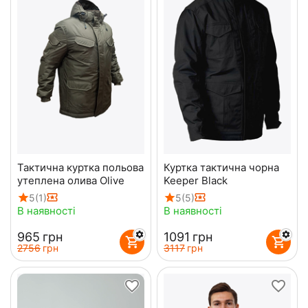
Тактична куртка польова
Куртка тактична чорна
утеплена олива Olive
Keeper Black
5
(1)
5
(5)
В наявності
В наявності
‍965‍
грн
‍1091‍
грн
‍2756‍
грн
‍3117‍
грн