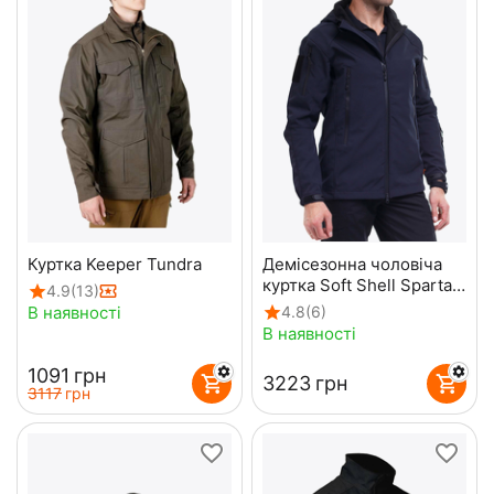
Куртка Keeper Tundra
Демісезонна чоловіча
куртка Soft Shell Spartan
4.9
(13)
Navy
В наявності
4.8
(6)
В наявності
‍1091‍
грн
‍3223‍
грн
‍3117‍
грн