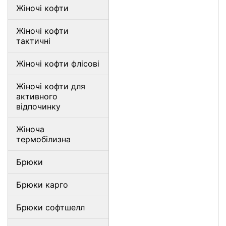
Жіночі кофти
Жіночі кофти
тактичні
Жіночі кофти флісові
Жіночі кофти для
активного
відпочинку
Жіноча
термобілизна
Брюки
Брюки карго
Брюки софтшелл