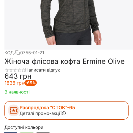
КОД:
0755-01-21
Жіноча флісова кофта Ermine Olive
Написати відгук
‍643‍
грн
‍1838‍
грн
-65%
В наявності
Распродажа "СТОК"-65
Деталі промо-акції
Доступні кольори