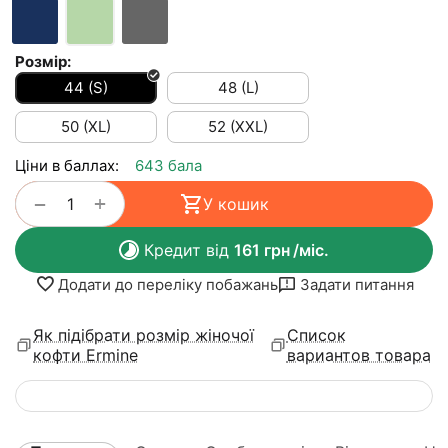
Розмір:
44 (S)
48 (L)
50 (XL)
52 (XXL)
Ціни в баллах:
643 бала
+
−
У кошик
Кредит від
161
грн
/міс.
Додати до переліку побажань
Задати питання
Як підібрати розмір жіночої
Список
кофти Ermine
вариантов товара