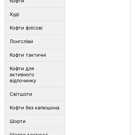
Кофти
Худі
Кофти флісові
Лонгсліви
Кофти тактичні
Кофти для
активного
відпочинку
Світшоти
Кофти без капюшона
Шорти
Шорти тактичні