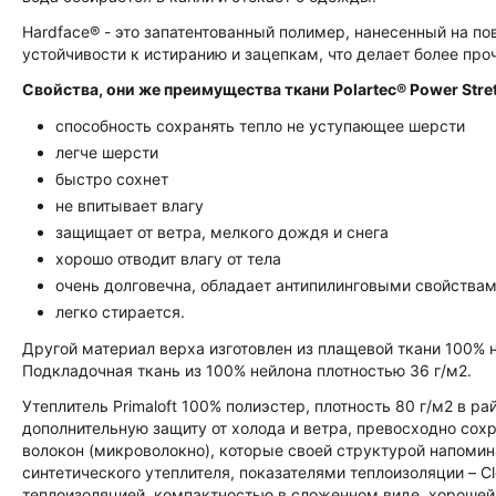
Hardface® - это запатентованный полимер, нанесенный на по
устойчивости к истиранию и зацепкам, что делает более пр
Свойства, они же преимущества ткани Polartec® Power Stre
способность сохранять тепло не уступающее шерсти
легче шерсти
быстро сохнет
не впитывает влагу
защищает от ветра, мелкого дождя и снега
хорошо отводит влагу от тела
очень долговечна, обладает антипилинговыми свойствам
легко стирается.
Другой материал верха изготовлен из плащевой ткани 100% не
Подкладочная ткань из 100% нейлона плотностью 36 г/м2.
Утеплитель Primaloft 100% полиэстер, плотность 80 г/м2 в р
дополнительную защиту от холода и ветра, превосходно сохр
волокон (микроволокно), которые своей структурой напомин
синтетического утеплителя, показателями теплоизоляции – Cl
теплоизоляцией, компактностью в сложенном виде, хороше