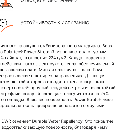
ОТВОД ВЛАГОИСПАРЕНИЙ
УСТОЙЧИВОСТЬ К ИСТИРАНИЮ
 приятного на ощупь комбинированного материала. Верх
ю Polartec® Power Stretch® из полиэстера с густым
% лайкра), плотностью 224 г/м2. Каждая ворсинка
 действия – это эффект сухого тепла, обеспечиваемый
поглощения влаги. Мягкая эластичная ткань Power
щие растяжение в четырех направлениях. Дышащая
ется легкой и хорошо отводит от тела влагу. Ткань
оверхностей: прочный, гладкий ветро и износостойкий
микрофлис, который поглощает влагу из кожи на 25%
оя одежды. Внешняя поверхность Power Stretch имеет
ерсальная ткань прекрасно сочетается с другими
 DWR означает Durable Water Repellency. Это покрытие
ет водоотталкивающую поверхность, благодаря чему