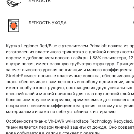
ЛЕГКОСТЬ
ЛЕГКОСТЬ УХОДА
Куртка Legioner Red/Blue с утеплителем Primaloft пошита из
изготовлен из эластичного трикотажа с двойной поверхность
ворсом с добавлением волокон лайкры ( 88% полиэстера, 12 
внутри полая, имеет сложную трубчатую структуру. Принцип
за счет высокого уровня вентиляции и малого коэффициента 
Stretch® имеет прочные эластичные волокна, обеспечиваю
ткань обеспечивает вам легкость и свободу в движении, явля
имеет особую конструкцию, состоящую из двух уникальных п
внешний слой и мягкий приятный для тела внутренний слой 
больше чем другие материалы, применяемые для нижнего сл
покрытие с низким коэффициентом трения, поэтому эта унив
материалами и сама по себе устойчива к истиранию.
Особенности ткани: Vlr-DWR w/Hardface Technology Recycled.
ткани является первой линией защиты от дождя. Оно созда
вода собирается в капли и стекает с одежды.