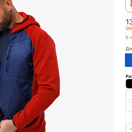
‍1
‍39
В 
До
Ра