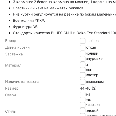
3 кармана: 2 боковых кармана на молнии, 1 карман на м
Эластичный кант на манжетах рукавов.
Низ куртки регулируется на резинке по бокам маленьки
Все молнии YKK®.
Фурнитура WJ.
Стандарты качества BLUESIGN ® и Oeko-Tex Standard 10
Бренд
Chameleon
Длина куртки
Короткая
на молнии
Застежка
на шнуровке
lycra
Матеріал
нейлон
полиэстер
Наличие капюшона
с капюшоном
Размер
44-46 (S)
Весна
Сезон
Осень
Демисезон
городской
Стиль
для активного отды