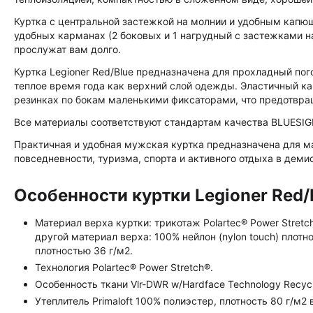
Куртка с центральной застежкой на молнии и удобным капю
удобных карманах (2 боковых и 1 нагрудный с застежками н
прослужат вам долго.
Куртка Legioner Red/Blue предназначена для прохладный по
теплое время года как верхний слой одежды. Эластичный кан
резинках по бокам маленькими фиксаторами, что предотвра
Все материалы соответствуют стандартам качества BLUESIGN
Практичная и удобная мужская куртка предназначена для м
повседневности, туризма, спорта и активного отдыха в деми
Особенности куртки Legioner Red/
Материал верха куртки: трикотаж Polartec® Power Stretc
другой материал верха: 100% нейлон (nylon touch) плотн
плотностью 36 г/м2.
Технология Polartec® Power Stretch®.
Особенность ткани Vlr-DWR w/Hardface Technology Recyc
Утеплитель Primaloft 100% полиэстер, плотность 80 г/м2 