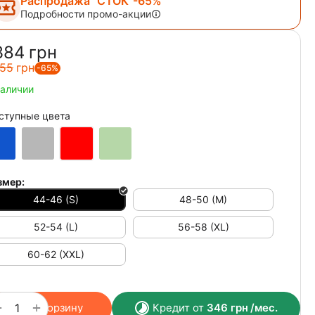
Распродажа "СТОК"-65%
Подробности промо-акции
384‍
грн
55‍
грн
-65%
наличии
ступные цвета
змер:
44-46 (S)
48-50 (M)
52-54 (L)
56-58 (XL)
60-62 (XXL)
+
−
В корзину
Кредит от
346
грн
/мес.