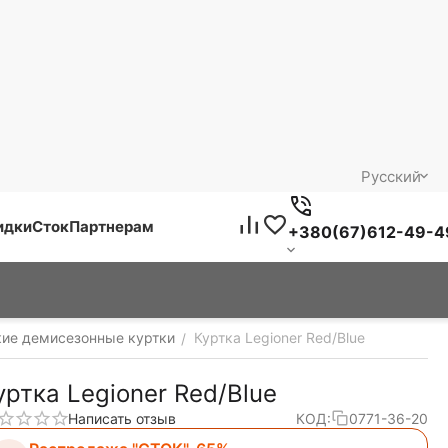
Русский
идки
Сток
Партнерам
+380(67)612-49-4
кие демисезонные куртки
Куртка Legioner Red/Blue
/
уртка Legioner Red/Blue
Написать отзыв
КОД:
0771-36-20