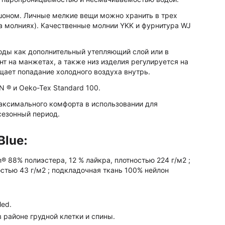
шоном. Личные мелкие вещи можно хранить в трех
а молниях). Качественные молнии YKK и фурнитура WJ
годы как дополнительный утепляющий слой или в
т на манжетах, а также низ изделия регулируется на
щает попадание холодного воздуха внутрь.
 ® и Oeko-Tex Standard 100.
аксимального комфорта в использовании для
сезонный период.
Blue:
h® 88% полиэстера, 12 % лайкра, плотностью 224 г/м2 ;
остью 43 г/м2 ; подкладочная ткань 100% нейлон
led.
в районе грудной клетки и спины.