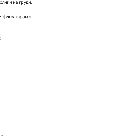
олнии на груди.
м фиксаторами.
0.
ха