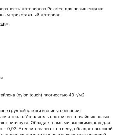
верхность материалов Polartec для повышения их
очным трикотажный материал.
tch®:
и.
йлона (nylon touch) плотностью 43 г/м2.
айоне грудной клетки и спины обеспечит
аняя тепло. Утеплитель состоит из тончайших полых
ают нити пуха. Обладает самыми высокими, как для
o = 0,92. Утеплитель легок по весу, обладает высокой
й паропроницаемостью и несмачиваемостью водой.