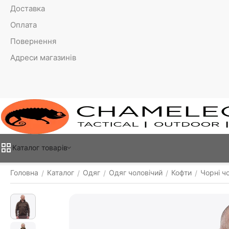
Доставка
Оплата
Повернення
Адреси магазинів
Каталог товарiв
Головна
Каталог
Одяг
Одяг чоловічий
Кофти
Чорні чо
/
/
/
/
/