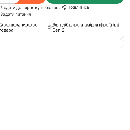
Поділитись
Додати до переліку побажань
Задати питання
Список вариантов
Як підібрати розмір кофти Tried
товара
Gen 2