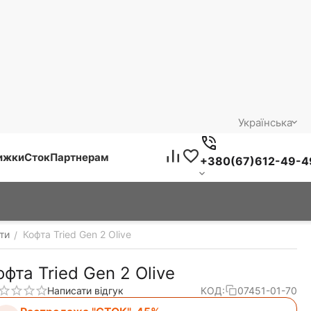
Українська
нижки
Сток
Партнерам
+380(67)612-49-4
фти
Кофта Tried Gen 2 Olive
/
офта Tried Gen 2 Olive
Написати відгук
КОД:
07451-01-70