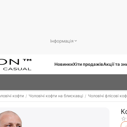
Інформація
Новинки
Хіти продажів
Акції та з
ловічі кофти
Чоловічі кофти на блискавці
Чоловічі флісові ко
/
/
К