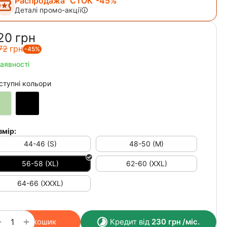
Распродажа "СТОК"-45%
Деталі промо-акції
20‍
грн
72‍
грн
-45%
наявності
ступні кольори
змір:
44-46 (S)
48-50 (M)
56-58 (XL)
62-60 (XXL)
64-66 (XXXL)
+
−
У кошик
Кредит від
230
грн
/міс.