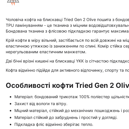
Чоловіча кофта на блискавці Tried Gen 2 Olive пошита з бондо
TPU ламінуванням - це тканина з міцним водовідштовхувальни
Бондована тканина з флісовою підкладкою гарантує максима
Крій кофти в міру вільний, застібається по всій довжині на м
еластичною утяжкою із заниженням по спині. Комір стійка се
нерегульованим еластичним манжетом.
Дві бічні врізні кишені на блискавці YKK із сітчастою підклад
Кофта відмінно підійде для активного відпочинку, спорту та п
Особливості кофти Tried Gen 2 Oliv
Матеріал: бондований трикотаж 100% поліестер щільніст
Захист від вологи та вітру.
Міцний матеріал, стійкий до механічних пошкоджень і роз
Матеріал стійкий до забруднень і простий у догляді.
Підкладка фліс відмінно зберігає тепло.