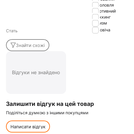
риболовля
спортивний
треккинг
туризм
Чоловіча
Стать
Знайти схожі
Відгуки не знайдено
Залишити відгук на цей товар
Поділіться думкою з іншими покупцями
Написати відгук