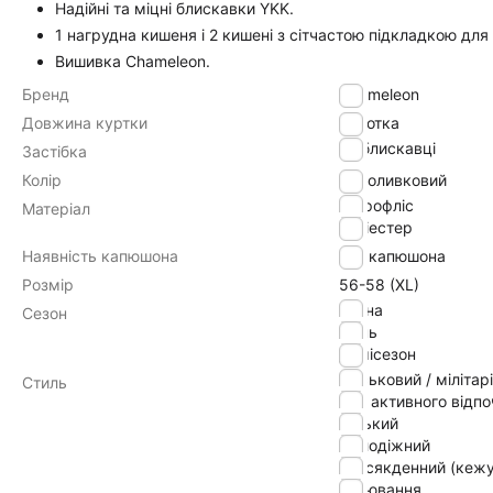
Надійні та міцні блискавки YKK.
1 нагрудна кишеня і 2 кишені з сітчастою підкладкою для 
Вишивка Chameleon.
Бренд
Chameleon
Довжина куртки
Коротка
на блискавці
Застібка
Колір
оливковий
мікрофліс
Матеріал
поліестер
Наявність капюшона
без капюшона
Розмір
56-58 (XL)
весна
Сезон
осінь
демісезон
військовий / мілітарі
Стиль
для активного відп
міський
молодіжний
повсякденний (кежу
полювання