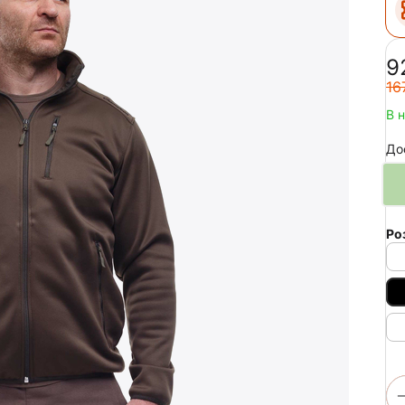
‍9
‍16
В 
До
Ро