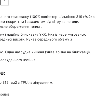
ваного трикотажу (100% поліестер щільністю 319 г/м2) з
м покриттям і з захистом від вітру та негоди.
льне збереження тепла .
іцну і надійну блискавку YKK. Низ із нерегульованою
редньої висоти. Рукав середнього об'єму з
кою. Одна нагрудна кишеня (зліва врізна на блискавці).
овсякденного носіння.
e:
ю 319 г/м2 з TPU ламінуванням.
ривів.