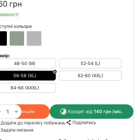
60‍
грн
наявності
ступні кольори
змір:
48-50 (M)
52-54 (L)
56-58 (XL)
62-60 (XXL)
64-66 (XXXL)
+
−
У кошик
Кредит від
140
грн
/міс.
Поділитись
Додати до переліку побажань
Задати питання