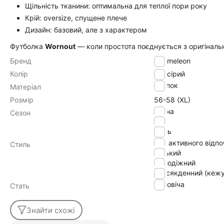
Щільність тканини: оптимальна для теплої пори року
Крій: oversize, спущене плече
Дизайн: базовий, але з характером
Футболка
Wornout
— коли простота поєднується з оригінальн
Бренд
Chameleon
Колір
сірий
хлопок
Матеріал
Розмір
56-58 (XL)
весна
Сезон
літо
осінь
для активного відп
Стиль
міський
молодіжний
повсякденний (кежу
Чоловіча
Стать
Знайти схожі