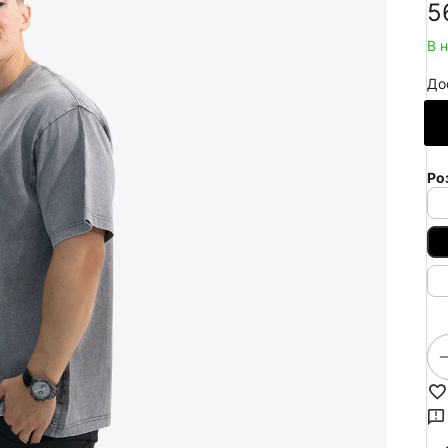
‍5
В 
До
Ро