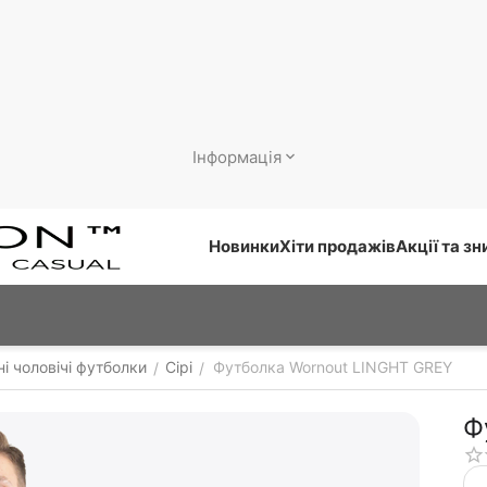
Інформація
Новинки
Хіти продажів
Акції та з
і чоловічі футболки
Сірі
Футболка Wornout LINGHT GREY
/
/
Ф