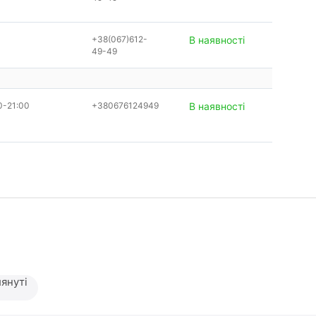
+38(067)612-
В наявності
49-49
0-21:00
+380676124949
В наявності
януті