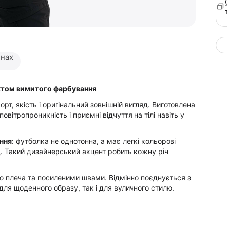
инах
ектом вимитого фарбування
рт, якість і оригінальний зовнішній вигляд. Виготовлена
овітропроникність і приємні відчуття на тілі навіть у
ння
: футболка не однотонна, а має легкі кольорові
. Такий дизайнерський акцент робить кожну річ
єю плеча та посиленими швами. Відмінно поєднується з
ля щоденного образу, так і для вуличного стилю.