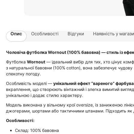
Опис
Особливості
Відгуки
Наявність у магаз
Чоловіча футболка Wornout (100% бавовна) — стиль із еф
Футболка
Wornout
— ідеальний вибір для тих, хто цінує комфо
з натуральної бавовни (100% cotton), вона забезпечує чудову п
спекотну погоду.
Особливість моделі —
унікальний ефект “вареного” фарбува
вкраплення, що створюють вінтажний і злегка вимитий вигляд
унікальною і додає стилю характеру.
Модель виконана у вільному крої oversize, із заниженою ліні
джогерами, шортами або тактичними штанами. Підходить як д
Особливості:
Склад: 100% бавовна