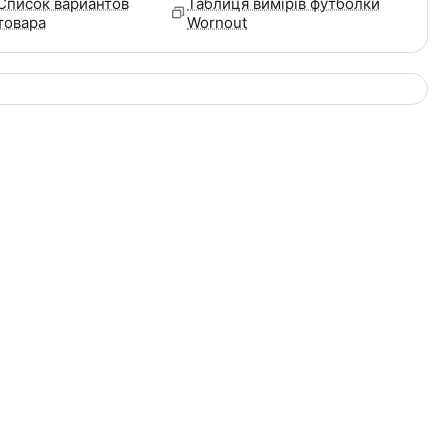
Список вариантов
Таблиця вимірів футболки
товара
Wornout