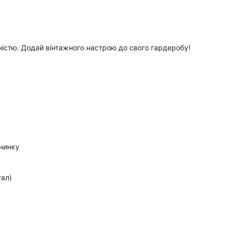
істю. Додай вінтажного настрою до свого гардеробу!
очинку
ал)