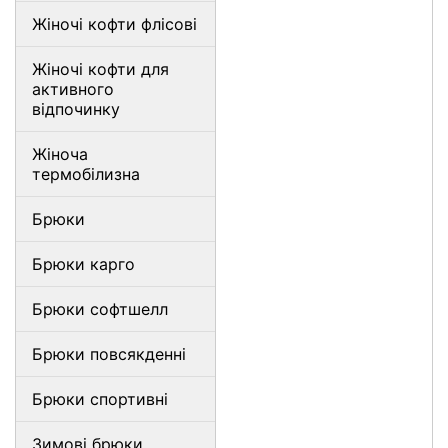
Жіночі кофти флісові
Жіночі кофти для
активного
відпочинку
Жіноча
термобілизна
Брюки
Брюки карго
Брюки софтшелл
Брюки повсякденні
Брюки спортивні
Зимові брюки