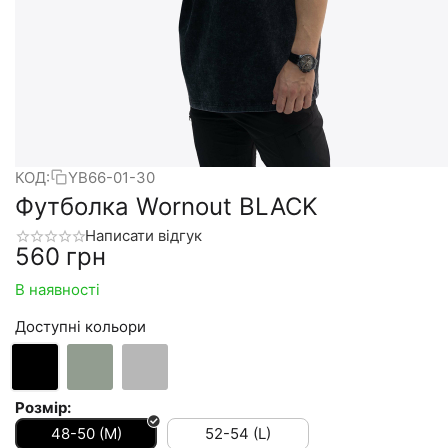
КОД:
YB66-01-30
Футболка Wornout BLACK
Написати відгук
‍560‍
грн
В наявності
Доступні кольори
Розмір:
48-50 (M)
52-54 (L)