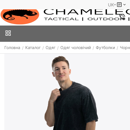
UK
Головна
Каталог
Одяг
Одяг чоловічий
Футболки
Чорн
/
/
/
/
/