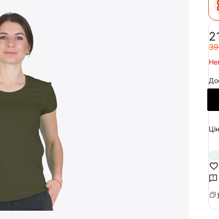
‍2
‍39
Не
До
Цін