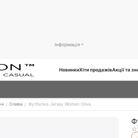
Інформація
Новинки
Хіти продажів
Акції та з
чі
Олива
Футболка Jersey Women Olive
/
/
Ф