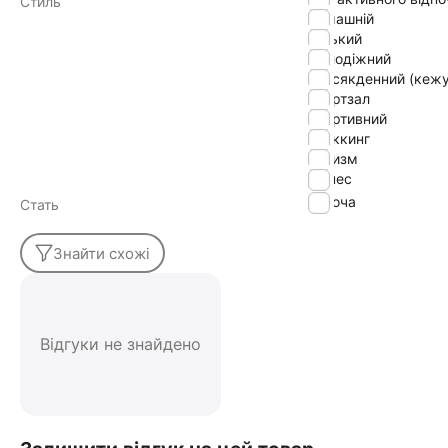
Стиль
домашній
міський
молодіжний
повсякденний (кежу
спортзал
спортивний
треккинг
туризм
фітнес
Жіноча
Стать
Знайти схожі
Відгуки не знайдено