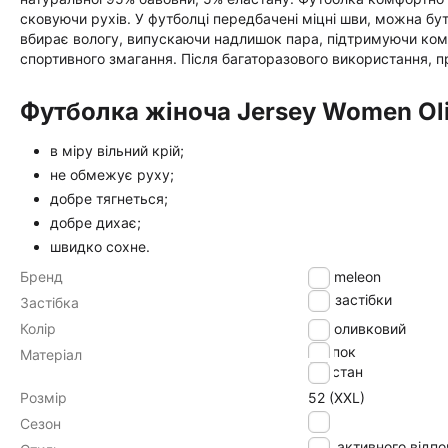
сковуючи рухів. У футболці передбачені міцні шви, можна бу
вбирає вологу, випускаючи надлишок пара, підтримуючи ком
спортивного змагання. Після багаторазового використання, п
Футболка жіноча Jersey Women Oli
в міру вільний крій;
не обмежує руху;
добре тягнеться;
добре дихає;
швидко сохне.
Бренд
Chameleon
без застібки
Застібка
Колір
оливковий
хлопок
Матеріал
эластан
Розмір
52 (XXL)
літо
Сезон
для активного відп