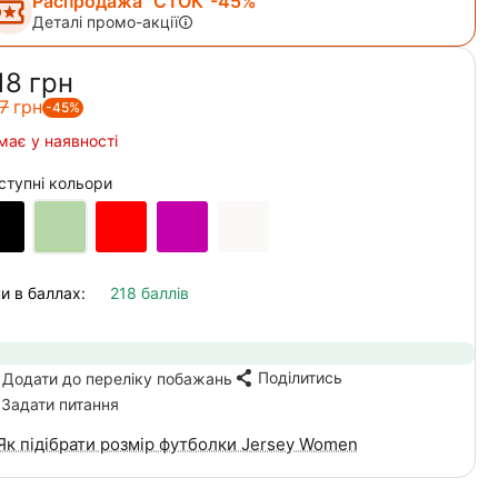
Распродажа "СТОК"-45%
Деталі промо-акції
18‍
грн
7‍
грн
-45%
має у наявності
ступні кольори
и в баллах:
218 баллів
Поділитись
Додати до переліку побажань
Задати питання
Як підібрати розмір футболки Jersey Women