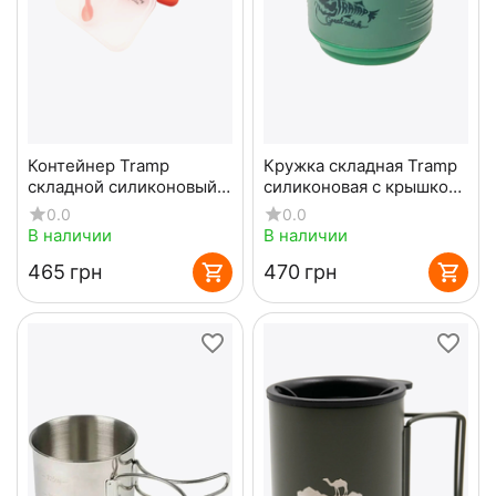
Контейнер Tramp
Кружка складная Tramp
складной силиконовый
силиконовая с крышкой
на 2 отсека с крышкой
350мл Olive
0.0
0.0
защелкой 900ml с
В наличии
В наличии
ловилкой Orange
‍465‍
грн
‍470‍
грн