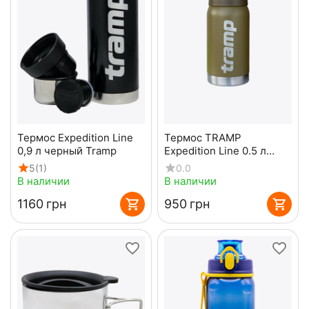
Термос Expedition Line
Термос TRAMP
0,9 л черный Tramp
Expedition Line 0.5 л
Olive
5
(1)
0.0
В наличии
В наличии
‍1160‍
грн
‍950‍
грн