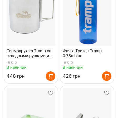
Термокружка Tramp со
Фляга Тритан Tramp
складными ручками и
0.75л blue
поилкой 500 мл UTRC-
0.0
0.0
142 металл
В наличии
В наличии
‍448‍
грн
‍426‍
грн