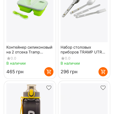
Контейнер силиконовый
Набор столовых
на 2 отсека Tramp
приборов TRAMP UTRC-
(900ml) с ловилкой olive
003
0.0
0.0
В наличии
В наличии
‍465‍
грн
‍296‍
грн