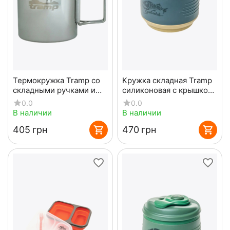
Термокружка Tramp со
Кружка складная Tramp
складными ручками и
силиконовая с крышкой
поилкой 400 мл UTRC-
350 мл Песочный
0.0
0.0
137 металл
В наличии
В наличии
‍405‍
грн
‍470‍
грн