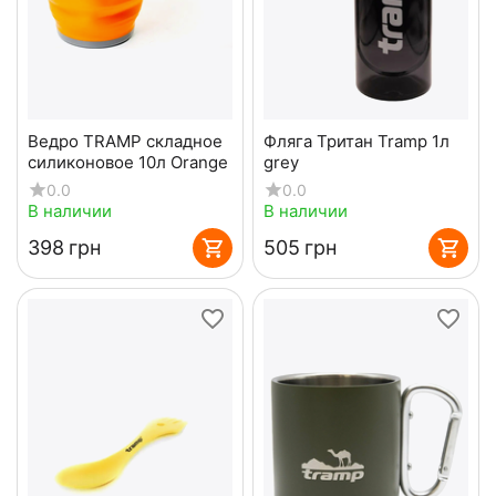
Ведро TRAMP складное
Фляга Тритан Tramp 1л
силиконовое 10л Orange
grey
0.0
0.0
В наличии
В наличии
‍398‍
грн
‍505‍
грн