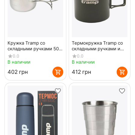
Кружка Tramp со
Термокружка Tramp со
складными ручками 500
складными ручками и
мл. UTRC-037 метал
поилкой 400 мл UTRC-
0.0
0.0
137 Olive
В наличии
В наличии
‍402‍
грн
‍412‍
грн