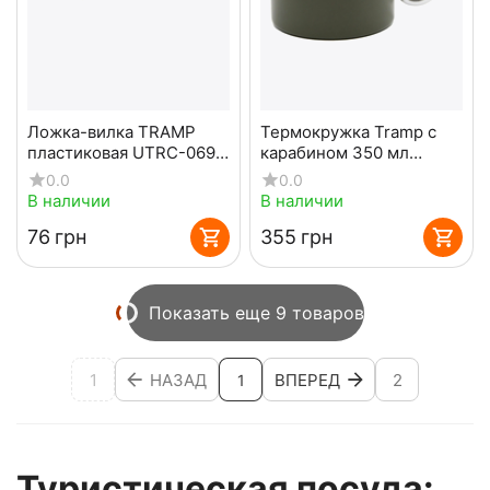
Ложка-вилка TRAMP
Термокружка Tramp с
пластиковая UTRC-069
карабином 350 мл
желтая
UTRC-122 Olive
0.0
0.0
В наличии
В наличии
‍76‍
грн
‍355‍
грн
Показать еще 9 товаров
1
НАЗАД
ВПЕРЕД
2
1
Туристическая посуда: