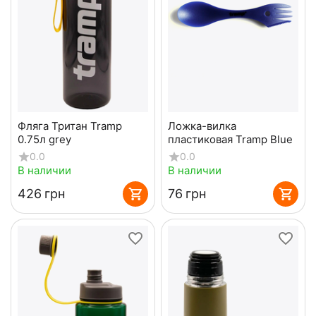
Фляга Тритан Tramp
Ложка-вилка
0.75л grey
пластиковая Tramp Blue
0.0
0.0
В наличии
В наличии
‍426‍
грн
‍76‍
грн