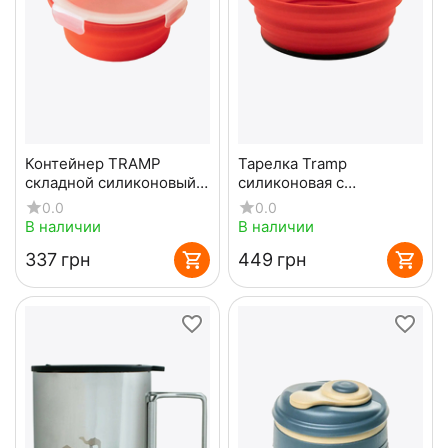
Контейнер TRAMP
Тарелка Tramp
складной силиконовый с
силиконовая с
крышкой защелкой 800
пластиковым дном 550
0.0
0.0
мл Оранжевый
мл terracota
В наличии
В наличии
‍337‍
грн
‍449‍
грн