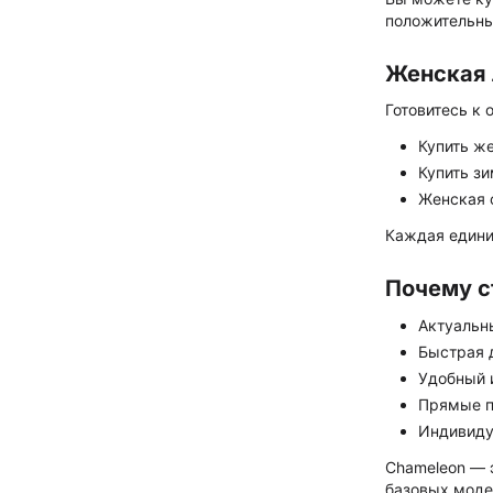
положительны
Женская 
Готовитесь к 
Купить ж
Купить з
Женская 
Каждая едини
Почему с
Актуальн
Быстрая 
Удобный 
Прямые п
Индивиду
Chameleon — 
базовых моде