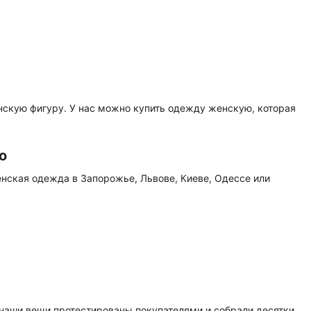
нскую фигуру. У нас можно купить одежду женскую, которая
о
женская одежда в Запорожье, Львове, Киеве, Одессе или
наши вещи протестированы покупателями и собрали десятки