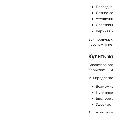
Повседне
Летние л
Утепленн
Спортивн
Верхняя 
Вся продукци
прослужит не 
Купить ж
Chameleon раб
Харькове — м
Мы предлагае
Возможно
Приятные
Быстрое 
Удобную 
Вы можете ку