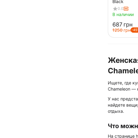
Black
0.0
В наличии
‍687‍
грн
‍1250‍
грн
-45
Женская
Chamel
Ищете, где к
Chameleon — 
У нас предста
найдете вещи,
отдыха.
Что можн
На странице
h