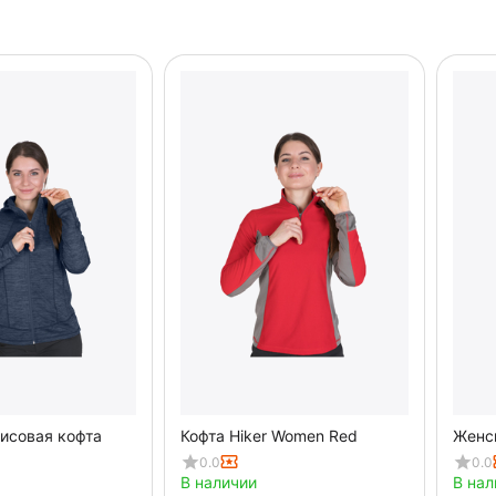
исовая кофта
Кофта Hiker Women Red
Женск
0.0
0.0
В наличии
В нал