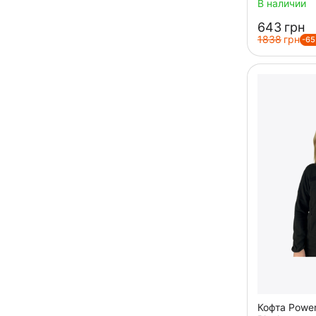
В наличии
‍643‍
грн
‍1838‍
грн
-6
Кофта Powe