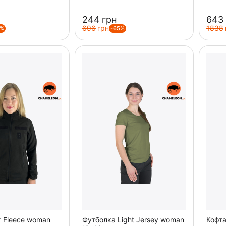
‍244‍
грн
‍643‍
‍696‍
грн
‍1838‍
5%
-65%
r Fleece woman
Футболка Light Jersey woman
Кофта