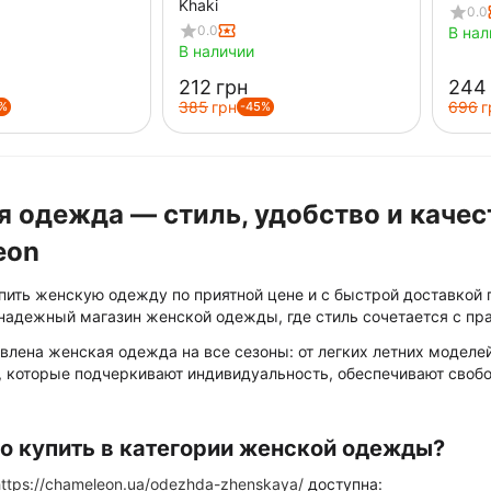
Khaki
0.0
0.0
В нал
В наличии
‍212‍
грн
‍244‍
‍385‍
грн
‍696‍
г
%
-45%
 одежда — стиль, удобство и качес
eon
упить женскую одежду по приятной цене и с быстрой доставкой 
надежный магазин женской одежды, где стиль сочетается с пра
влена женская одежда на все сезоны: от легких летних моделей
 которые подчеркивают индивидуальность, обеспечивают свобод
о купить в категории женской одежды?
ttps://chameleon.ua/odezhda-zhenskaya/
доступна: