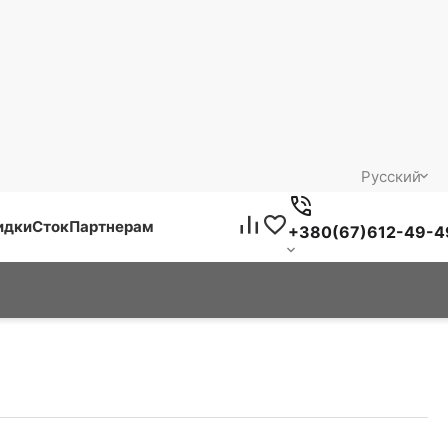
Русский
идки
Сток
Партнерам
+380(67)612-49-4