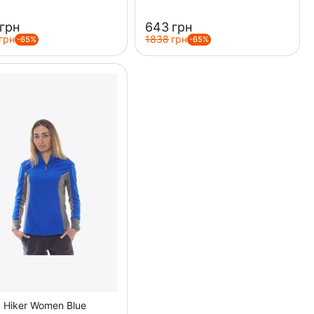
грн
‍643‍
грн
грн
‍1838‍
грн
-65%
-65%
 Hiker Women Blue