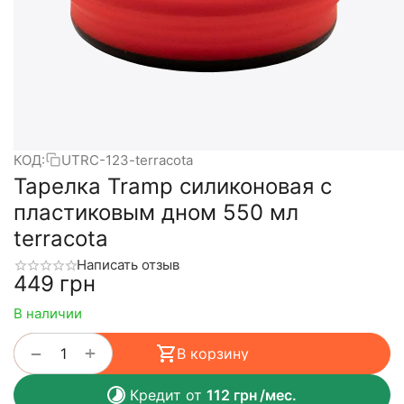
КОД:
UTRC-123-terracota
Тарелка Tramp силиконовая с
пластиковым дном 550 мл
terracota
Написать отзыв
‍449‍
грн
В наличии
+
−
В корзину
Кредит от
112
грн
/мес.