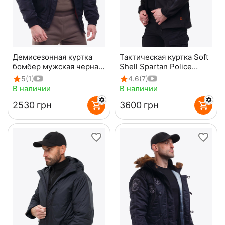
Демисезонная куртка
Тактическая куртка Soft
бомбер мужская черная
Shell Spartan Police
MA-1 Gen 2 Black
Black черная с
5
(1)
4.6
(7)
капюшоном
В наличии
В наличии
‍2530‍
грн
‍3600‍
грн