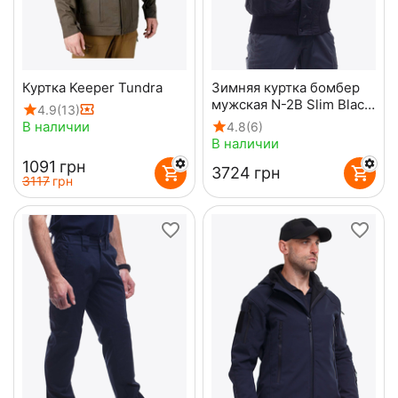
Куртка Keeper Tundra
Зимняя куртка бомбер
мужская N-2B Slim Black
4.9
(13)
черная
В наличии
4.8
(6)
В наличии
‍1091‍
грн
‍3724‍
грн
‍3117‍
грн