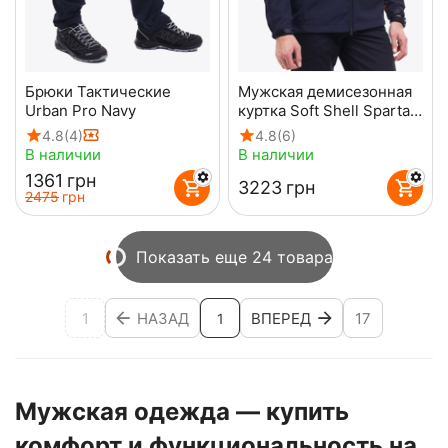
Брюки Тактические
Мужская демисезонная
Urban Pro Navy
куртка Soft Shell Spartan
Navy
4.8
(4)
4.8
(6)
В наличии
В наличии
‍1361‍
грн
‍3223‍
грн
‍2475‍
грн
Показать еще 24 товара
1
НАЗАД
ВПЕРЕД
17
1
Мужская одежда — купить
комфорт и функциональность на