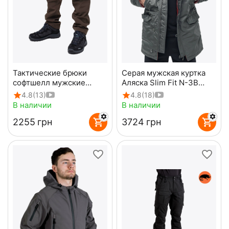
Тактические брюки
Серая мужская куртка
софтшелл мужские
Аляска Slim Fit N-3B
олива Soft Shell Spartan
Gray удлиненная
4.8
(13)
4.8
(18)
Olive
В наличии
В наличии
‍2255‍
грн
‍3724‍
грн