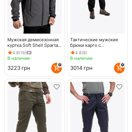
Мужская демисезонная
Тактические мужские
куртка Soft Shell Spartan
брюки карго с
Gray
накладными карманами
4.8
(16)
4.8
(8)
Shooter Gen 2 Black
В наличии
В наличии
‍3223‍
грн
‍3014‍
грн