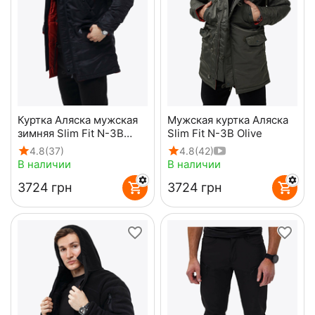
Куртка Аляска мужская
Мужская куртка Аляска
зимняя Slim Fit N-3B
Slim Fit N-3B Olive
Black
4.8
(37)
4.8
(42)
В наличии
В наличии
‍3724‍
грн
‍3724‍
грн