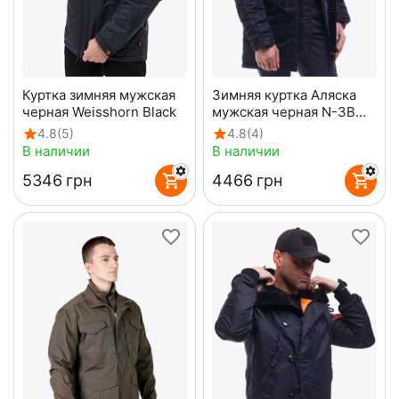
Куртка зимняя мужская
Зимняя куртка Аляска
черная Weisshorn Black
мужская черная N-3B
Top Gun Black
4.8
(5)
4.8
(4)
В наличии
В наличии
‍5346‍
грн
‍4466‍
грн