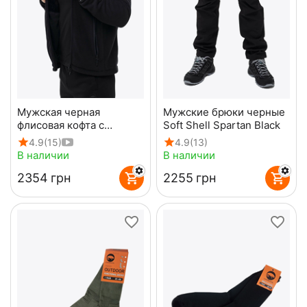
Мужская черная
Мужские брюки черные
флисовая кофта с
Soft Shell Spartan Black
капюшоном Viking Black
4.9
(15)
4.9
(13)
В наличии
В наличии
‍2354‍
грн
‍2255‍
грн