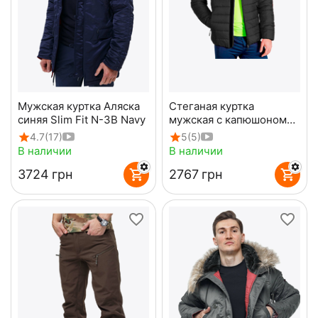
Мужская куртка Аляска
Стеганая куртка
синяя Slim Fit N-3B Navy
мужская с капюшоном
Maximus Black черная
4.7
(17)
5
(5)
В наличии
В наличии
‍3724‍
грн
‍2767‍
грн