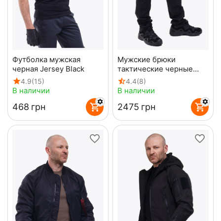
Футболка мужская
Мужские брюки
черная Jersey Black
тактические черные
Urban Pro Black
4.9
(15)
4.4
(8)
В наличии
В наличии
‍468‍
грн
‍2475‍
грн