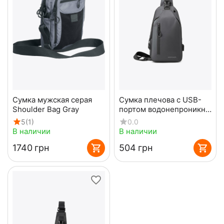
Сумка мужская серая
Сумка плечова с USB-
Shoulder Bag Gray
портом водонепроникна
grey
5
(1)
0.0
В наличии
В наличии
‍1740‍
грн
‍504‍
грн