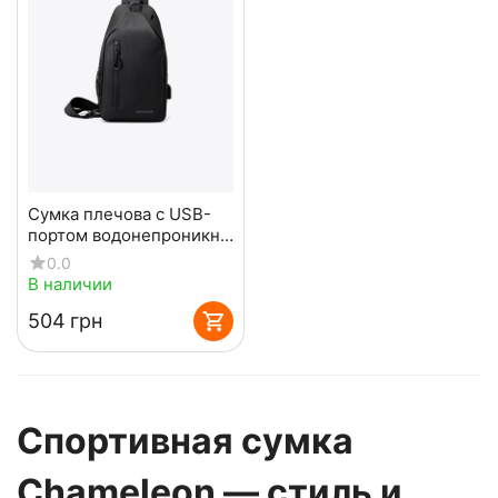
Сумка плечова с USB-
портом водонепроникна
Black
0.0
В наличии
‍504‍
грн
Спортивная сумка
Chameleon — стиль и