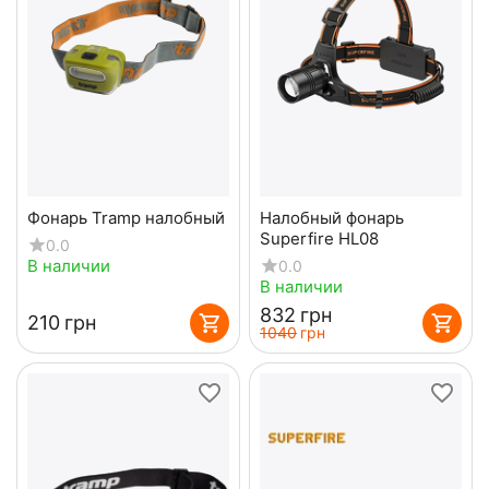
Фонарь Tramp налобный
Налобный фонарь
Superfire HL08
0.0
В наличии
0.0
В наличии
‍832‍
грн
‍210‍
грн
‍1040‍
грн