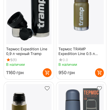
Термос Expedition Line
Термос TRAMP
0,9 л черный Tramp
Expedition Line 0.5 л
Olive
5
(1)
0.0
В наличии
В наличии
‍1160‍
грн
‍950‍
грн