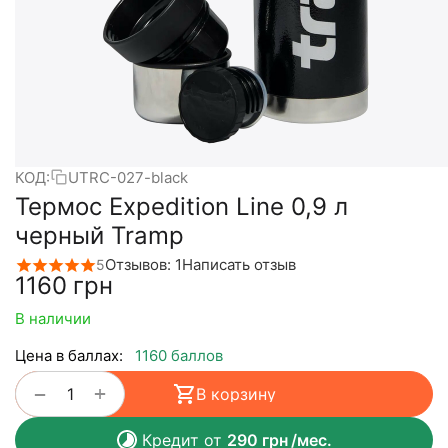
КОД:
UTRC-027-black
Термос Expedition Line 0,9 л
черный Tramp
Отзывов: 1
Написать отзыв
5
‍1160‍
грн
В наличии
Цена в баллах:
1160 баллов
+
−
В корзину
Кредит от
290
грн
/мес.