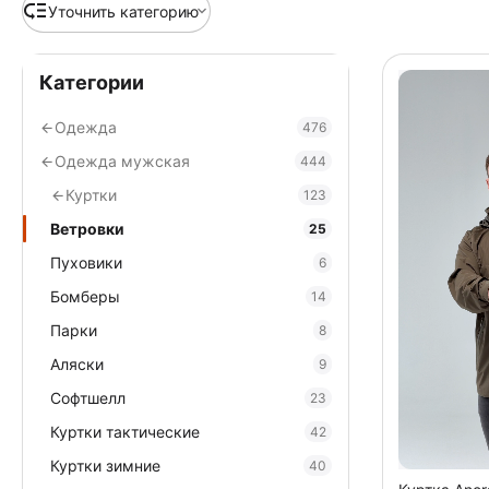
Уточнить категорию
Категории
Одежда
476
Одежда мужская
444
Куртки
123
Ветровки
25
Пуховики
6
Бомберы
14
Парки
8
Аляски
9
Софтшелл
23
Куртки тактические
42
Куртки зимние
40