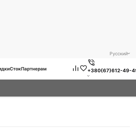
Русский
идки
Сток
Партнерам
+380(67)612-49-4