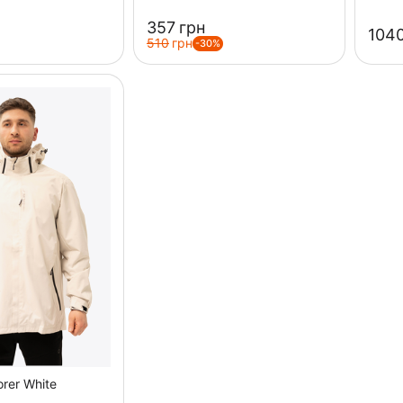
‍357‍
грн
‍1040
‍510‍
грн
-30%
orer White