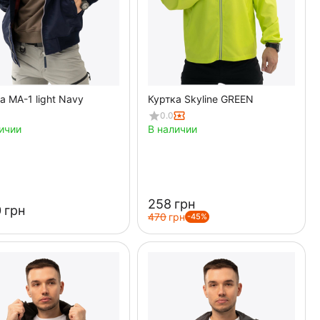
а MA-1 light Navy
Куртка Skyline GREEN
0.0
ичии
В наличии
‍258‍
грн
‍
грн
‍470‍
грн
-45%