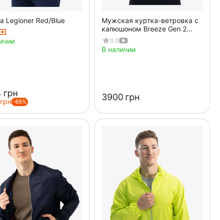
а Legioner Red/Blue
Мужская куртка-ветровка с
капюшоном Breeze Gen 2
Black
0.0
ичии
В наличии
‍
грн
‍3900‍
грн
грн
-65%