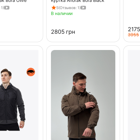
ak Bora Olive
Куртка Anorak Bora Black
 1)
5
(Отзывов: 1)
В наличии
‍2175
‍2805‍
грн
‍3955‍