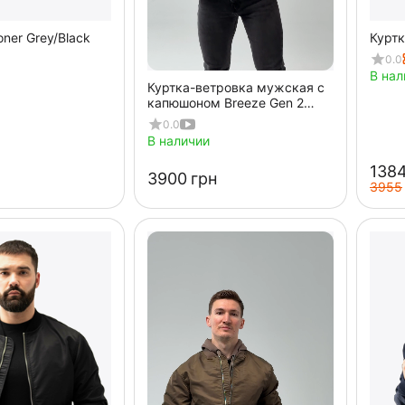
oner Grey/Black
Куртк
0.0
В нал
Куртка-ветровка мужская с
капюшоном Breeze Gen 2
Olive
0.0
В наличии
‍1384
‍3900‍
грн
‍3955‍