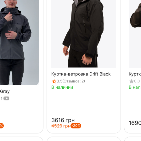
Куртка-ветровка Drift Black
Куртк
3.5
(Отзывов: 2)
0.0
В наличии
В нал
 Gray
 1)
‍3616‍
грн
‍1690
‍4520‍
грн
0%
-20%