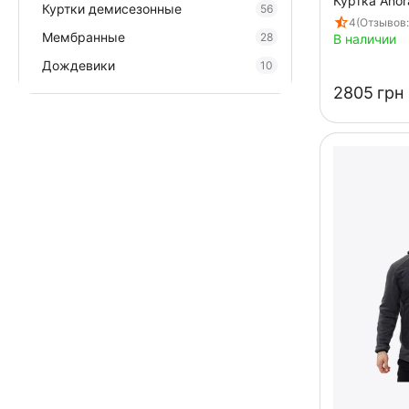
Куртка Anor
Куртки демисезонные
56
4
(Отзывов:
Мембранные
28
В наличии
Дождевики
10
‍2805‍
грн