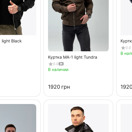
light Black
Куртк
0.0
В нал
Куртка MA-1 light Tundra
0.0
В наличии
‍1920‍
грн
‍1920