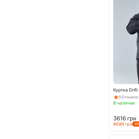
Куртка Drift
5
(Отзывов:
В наличии
‍3616‍
грн
‍4520‍
грн
-2