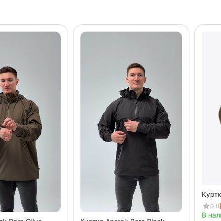
Kуртк
0.0
В нал