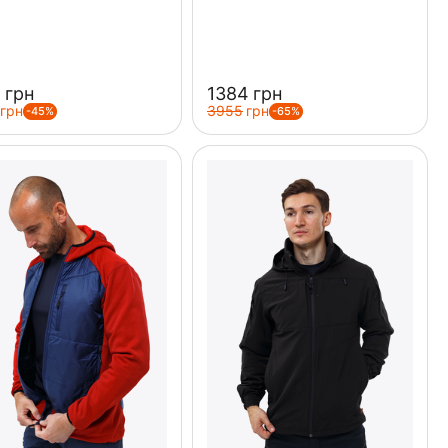
‍
грн
‍1384‍
грн
грн
‍3955‍
грн
-45%
-65%