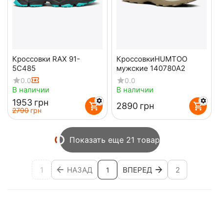
Кроссовки RAX 91-
КроссовкиHUMTOO
5C485
мужские 140780А2
0.0
0.0
В наличии
В наличии
‍1953‍
грн
‍2890‍
грн
‍2790‍
грн
Показать еще 21 товар
1
НАЗАД
ВПЕРЕД
2
1