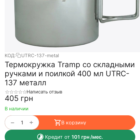
КОД:
UTRC-137-metal
Термокружка Tramp со складными
ручками и поилкой 400 мл UTRC-
137 металл
Написать отзыв
‍405‍
грн
В наличии
+
−
В корзину
Кредит от
101
грн
/мес.