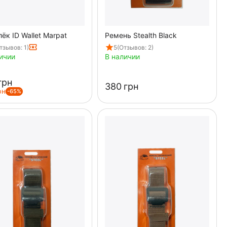
ёк ID Wallet Marpat
Ремень Stealth Black
тзывов: 1)
5
(Отзывов: 2)
ичии
В наличии
грн
‍380‍
грн
рн
-65%