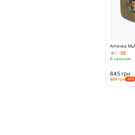
Аптечка Mul
0.0
В наличии
‍645‍
грн
‍921‍
грн
-30%