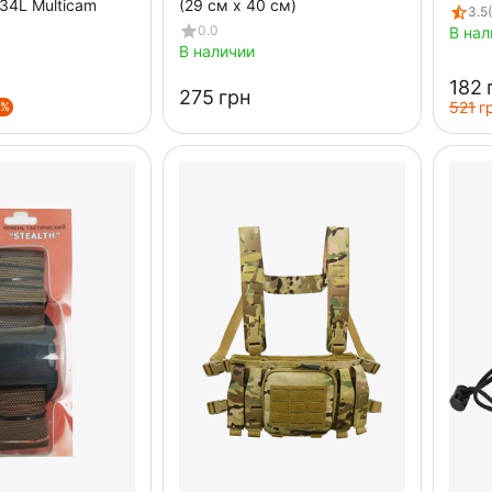
34L Multicam
(29 см х 40 см)
3.5
0.0
В нал
В наличии
‍182‍
‍275‍
грн
‍521‍
г
0%