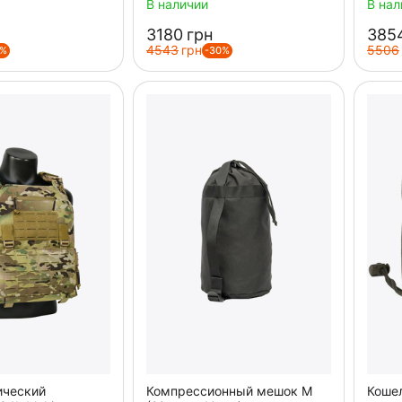
В наличии
В нал
‍3180‍
грн
‍3854
‍4543‍
грн
‍5506‍
5%
-30%
ический
Компрессионный мешок M
Кошел