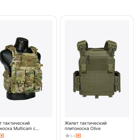
т тактический
Жилет тактический
носка Multicam с
плитоноска Olive
ным подсумком
0.0