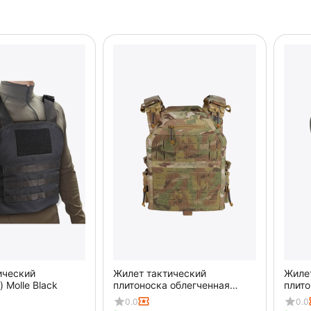
ический
Жилет тактический
Жиле
 Molle Black
плитоноска облегченная
плито
Multicam
трой
0.0
0.0