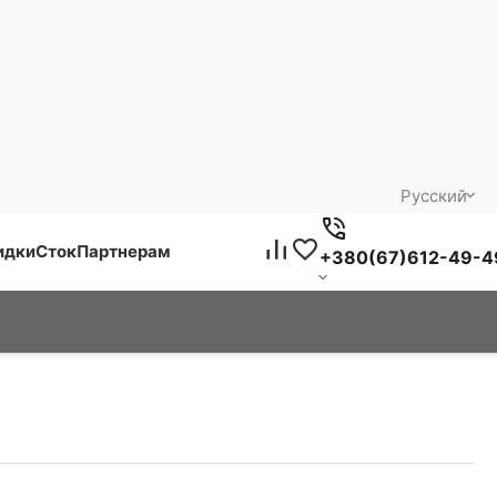
Русский
идки
Сток
Партнерам
+380(67)612-49-4