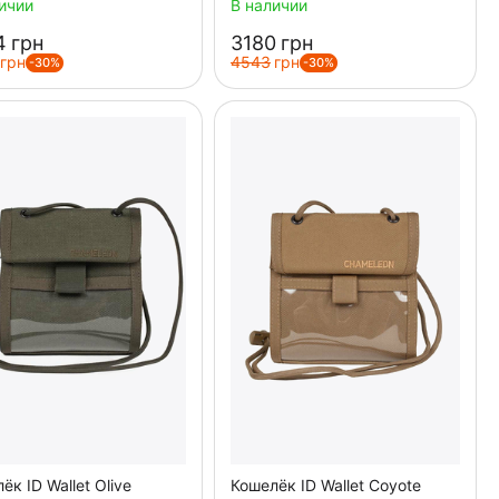
ичии
В наличии
‍
грн
‍3180‍
грн
грн
‍4543‍
грн
-30%
-30%
ёк ID Wallet Olive
Кошелёк ID Wallet Coyote