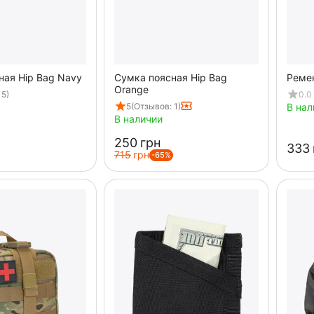
ная Hip Bag Navy
Сумка поясная Hip Bag
Ремен
Orange
 5)
0.0
5
(Отзывов: 1)
В нал
В наличии
‍250‍
грн
‍333‍
‍715‍
грн
-65%