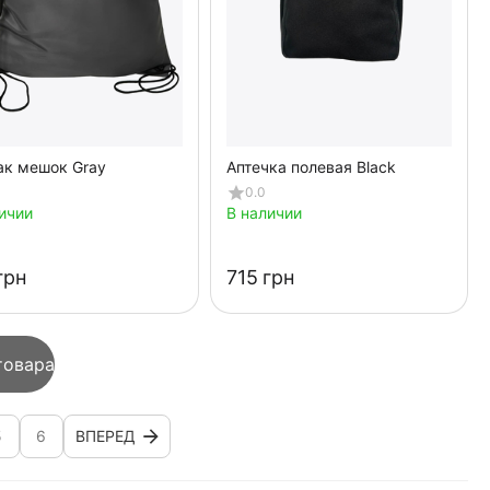
ак мешок Gray
Аптечка полевая Black
0.0
ичии
В наличии
грн
‍715‍
грн
товара
5
6
ВПЕРЕД