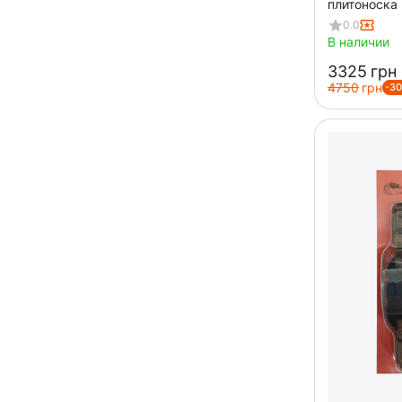
плитоноска 
0.0
В наличии
‍3325‍
грн
‍4750‍
грн
-3