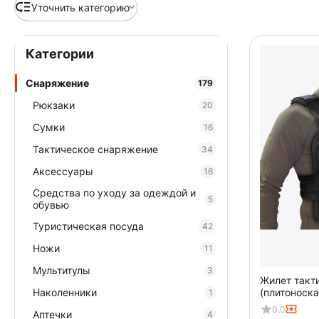
Уточнить категорию
Категории
Снаряжение
179
Рюкзаки
20
Сумки
16
Тактическое снаряжение
34
Аксессуары
16
Средства по уходу за одеждой и
5
обувью
Туристическая посуда
42
Ножи
11
Мультитулы
3
Жилет такт
Наколенники
(плитоноска)
1
0.0
Аптечки
4