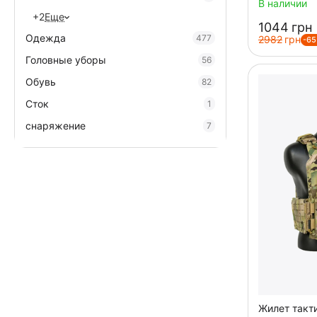
В наличии
+2
Еще
‍1044‍
грн
Одежда
477
‍2982‍
грн
-6
Головные уборы
56
Обувь
82
Сток
1
cнаряжение
7
Жилет такт