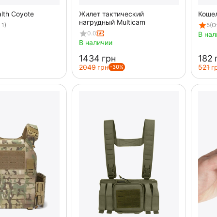
lth Coyote
Жилет тактический
Кошел
нагрудный Multicam
 1)
5
(О
0.0
В нал
В наличии
‍1434‍
грн
‍182‍
‍2049‍
грн
‍521‍
г
-30%