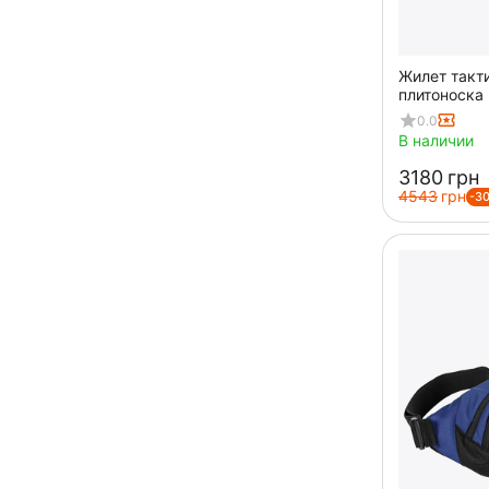
Жилет такт
плитоноска 
0.0
В наличии
‍3180‍
грн
‍4543‍
грн
-3