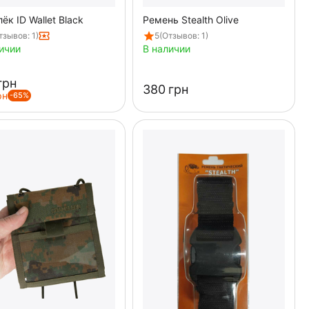
ёк ID Wallet Black
Ремень Stealth Olive
тзывов: 1)
5
(Отзывов: 1)
ичии
В наличии
грн
‍380‍
грн
рн
-65%