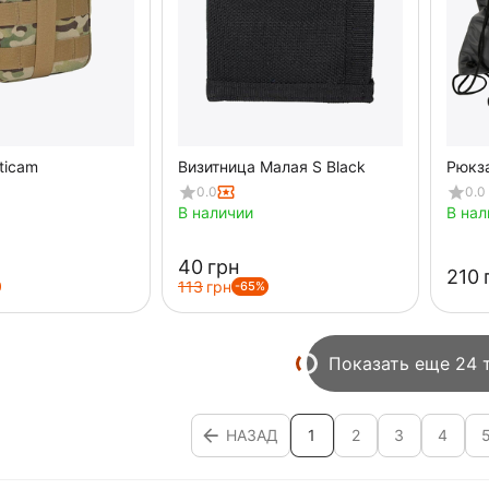
ticam
Визитница Малая S Black
Рюкз
0.0
0.0
В наличии
В нал
‍40‍
грн
‍210‍
‍113‍
грн
-65%
Показать еще 24 
НАЗАД
1
2
3
4