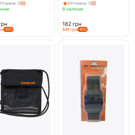
(Отзывов: 2)
5
(Отзывов: 1)
ичии
В наличии
грн
‍182‍
грн
рн
‍521‍
грн
-65%
-65%