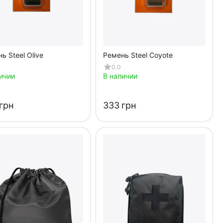
ь Steel Olive
Ремень Steel Coyote
0.0
ичии
В наличии
грн
‍333‍
грн