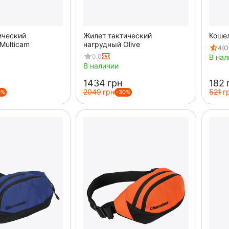
ический
Жилет тактический
Кошел
Multicam
нагрудный Olive
4
(О
0.0
В нал
В наличии
‍1434‍
грн
‍182‍
‍2049‍
грн
‍521‍
г
0%
-30%