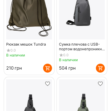
Рюкзак мешок Tundra
Сумка плечова с USB-
портом водонепроникна
0.0
grey
В наличии
0.0
В наличии
‍210‍
грн
‍504‍
грн