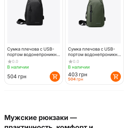
Сумка плечова с USB-
Сумка плечова с USB-
портом водонепроникна
портом водонепроникна
Black
green
0.0
0.0
В наличии
В наличии
‍403‍
грн
‍504‍
грн
‍504‍
грн
Мужские рюкзаки —
практичность, комфорт и