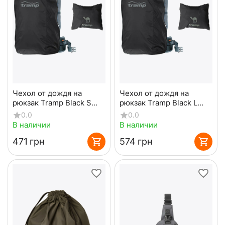
Чехол от дождя на
Чехол от дождя на
рюкзак Tramp Black S
рюкзак Tramp Black L
TRP-017
TRP-019
0.0
0.0
В наличии
В наличии
‍471‍
грн
‍574‍
грн