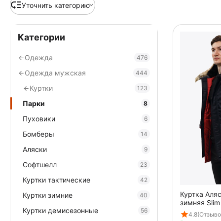
Уточнить категорию
Категории
Одежда
476
Одежда мужская
444
Куртки
123
Парки
8
Пуховики
6
Бомберы
14
Аляски
9
Софтшелл
23
Куртки тактические
42
Куртка Аля
Куртки зимние
40
зимняя Slim
Куртки демисезонные
56
4.8
(Отзыво