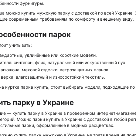
обенности фурнитуры.
.ua можно купить мужскую парку с доставкой по всей Украине.
щие современным требованиям по комфорту и внешнему виду.
особенности парок
оит учитывать:
тандартные, удлинённые или короткие модели.
ителя: синтепон, флис, натуральный или искусственный пух.
капюшона, меховой отделки, ветрозащитных планок.
верха: влагозащитный и износостойкий текстиль.
а куртка парка купить, стоит выбирать модели, подходящие по
ить парку в Украине
ие — купить парку в Украине в проверенном интернет-магазине.
егорий. Можно парки купить в Украине с доставкой в любой ре
и стильные парки, оформленные в модных расцветках.
можно купить парку мужскую в Украине, не тратя время на пои