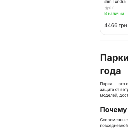
slim Tundra
0.0
В наличии
‍4466‍
грн
Парки
года
Парка — это 
защите от вет
моделей, дост
Почему 
Современные 
повседневной,