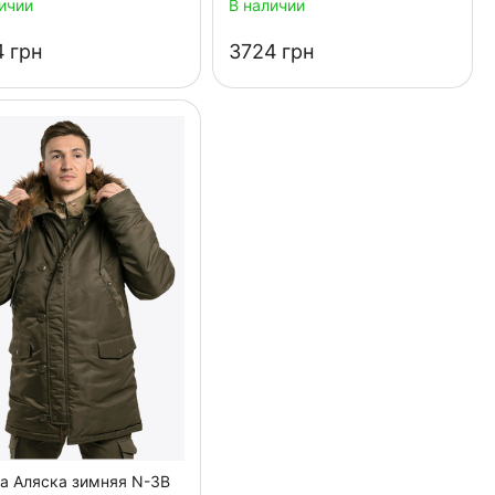
ичии
В наличии
‍
грн
‍3724‍
грн
а Аляска зимняя N-3B