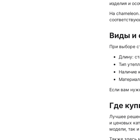
изделия и ос
На chameleon
соответствую
Виды и 
При выборе ст
Длину: с
Тип утепл
Наличие 
Материал 
Если вам нужн
Где куп
Лучшее решен
и ценовых кат
модели, так 
Также здесь 