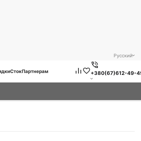
Русский
идки
Сток
Партнерам
+380(67)612-49-4