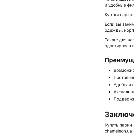
и удобные фи
Куртки парка:
Если вы заним
одежды, корпо
Также для ча
адаптирован 
Преимуще
Возможнос
Постоянн
Удобная 
Актуальн
Поддержка
Заключ
Купить парки 
chameleon.ua