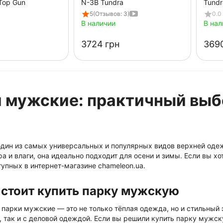
 Top Gun
N-3B Tundra
Tundr
5
(Отзывов: 3)
0.0
В наличии
В нал
‍3724‍
грн
‍3690
 мужские: практичный выб
один из самых универсальных и популярных видов верхней оде
ра и влаги, она идеально подходит для осени и зимы. Если вы х
упных в интернет-магазине chameleon.ua.
стоит купить парку мужскую
парки мужские — это не только тёплая одежда, но и стильный э
 так и с деловой одеждой. Если вы решили купить парку мужску