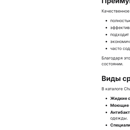
Преиму
Качественное
полностью
эффектив
подходит
экономич
часто со
Благодаря эт
состоянии.
Виды ср
В каталоге Ch
Жидкие с
Моющие с
Антибакт
одежды.
Специали