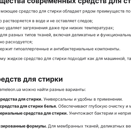
щества современных средств для с
 моющее средство для стирки обладает рядом преимуществ п
 растворяется в воде и не оставляет следов;
но удаляет загрязнения даже при низких температурах;
 для разных типов тканей, включая деликатные и функциональн
но расходуется;
держит гипоаллергенные и антибактериальные компоненты.
ому жидкое средство для стирки подходит как для машинной, та
едств для стирки
ameleon.ua можно найти разные варианты:
редства для стирки.
Универсальны и удобны в применении.
редства для стирки белья.
Обеспечивают глубокую очистку и м
ериальные средства для стирки.
Уничтожают бактерии и неприя
зированные формулы.
Для мембранных тканей, деликатных ве