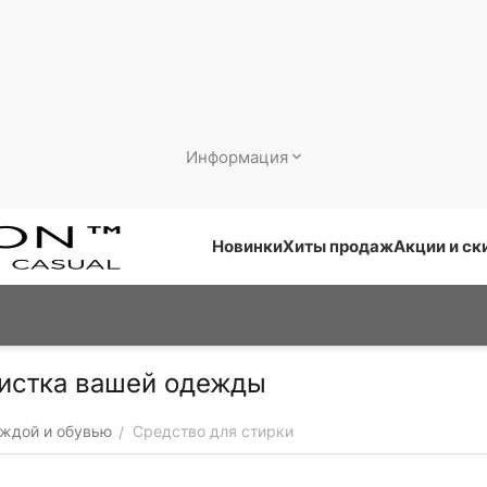
Информация
Новинки
Хиты продаж
Акции и ск
чистка вашей одежды
еждой и обувью
Средство для стирки
/