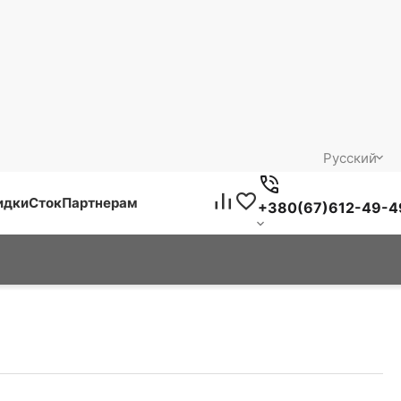
Русский
идки
Сток
Партнерам
+380(67)612-49-4