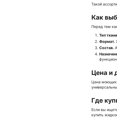
Такой ассорт
Как выб
Перед тем как
Тип ткани
Формат.
Ж
Состав.
А
Назначен
функцион
Цена и 
Цена моющих с
универсальны
Где куп
Если вы ищете
купить жидко