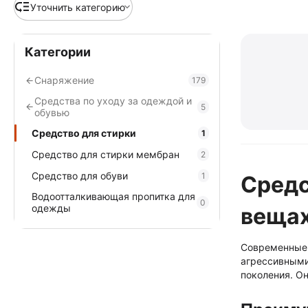
Уточнить категорию
Категории
Снаряжение
179
Средства по уходу за одеждой и
5
обувью
Средство для стирки
1
Средство для стирки мембран
2
Средство для обуви
1
Средс
Водоотталкивающая пропитка для
0
одежды
веща
Современные 
агрессивными
поколения. Он