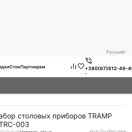
Русский
идки
Сток
Партнерам
+380(67)612-49-4
абор столовых приборов TRAMP
TRC-003
Написать отзыв
КОД:
UTRC-003