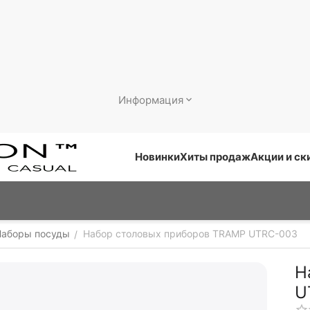
Информация
Новинки
Хиты продаж
Акции и ск
Наборы посуды
Набор столовых приборов TRAMP UTRC-003
/
Н
U