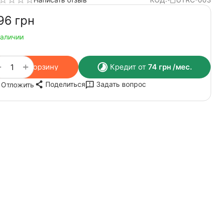
96‍
грн
наличии
+
−
В корзину
Кредит от
74
грн
/мес.
Поделиться
Задать вопрос
Отложить