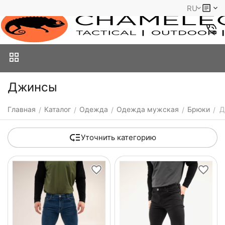
RU
Джинсы
Главная
Каталог
Одежда
Одежда мужская
Брюки
Д
/
/
/
/
/
Уточнить категорию