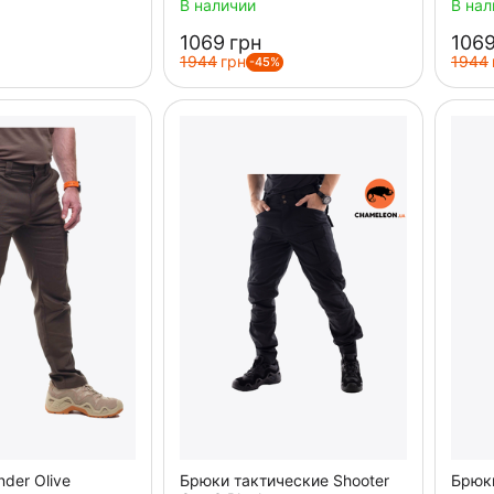
В наличии
В нал
‍1069‍
грн
‍1069
‍1944‍
грн
‍1944‍
-45%
der Olive
Брюки тактические Shooter
Брюки