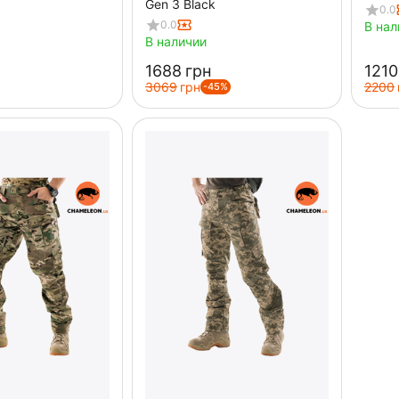
Gen 3 Black
0.0
0.0
В нал
В наличии
‍1688‍
грн
‍1210‍
‍3069‍
грн
‍2200‍
-45%