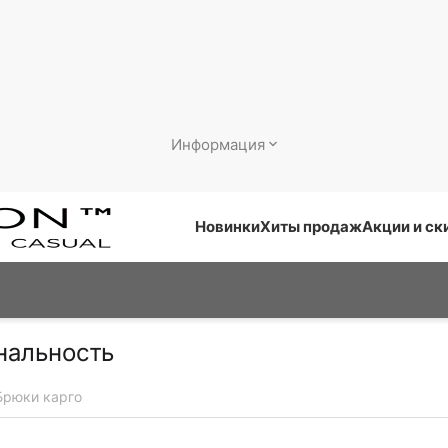
Информация
Новинки
Хиты продаж
Акции и ск
нальность
Брюки карго