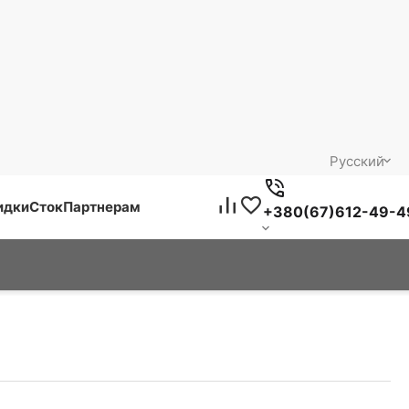
Русский
идки
Сток
Партнерам
+380(67)612-49-4