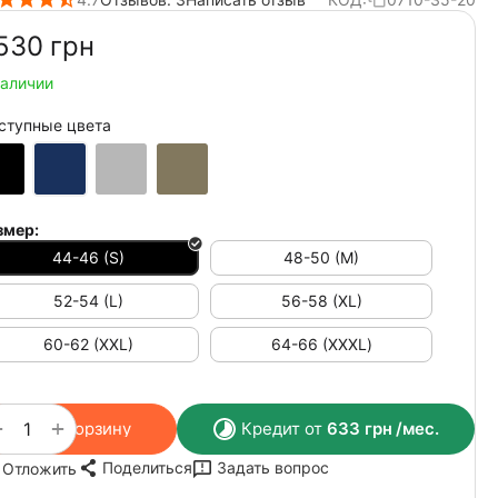
530‍
грн
наличии
ступные цвета
змер:
44-46 (S)
48-50 (M)
52-54 (L)
56-58 (XL)
60-62 (XXL)
64-66 (ХХХL)
+
−
В корзину
Кредит от
633
грн
/мес.
Поделиться
Задать вопрос
Отложить