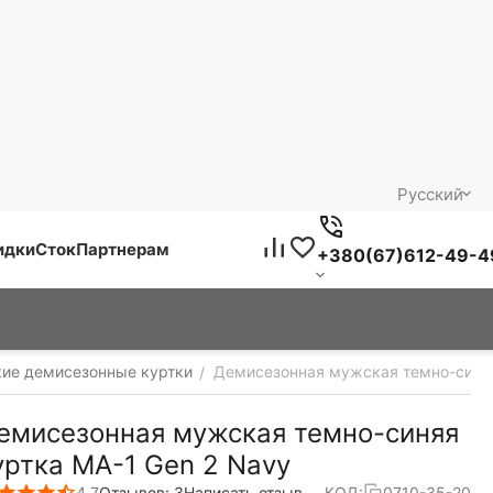
Русский
идки
Сток
Партнерам
+380(67)612-49-4
кие демисезонные куртки
Демисезонная мужская темно-синяя
/
емисезонная мужская темно-синяя
уртка MA-1 Gen 2 Navy
4.7
Отзывов: 3
Написать отзыв
КОД:
0710-35-20