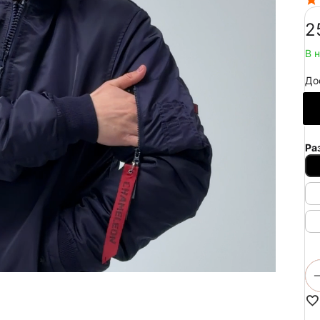
‍2
В 
До
Ра