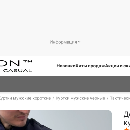
Информация
Новинки
Хиты продаж
Акции и ск
Куртки мужские короткие
Куртки мужские черные
Тактичес
/
/
Д
к