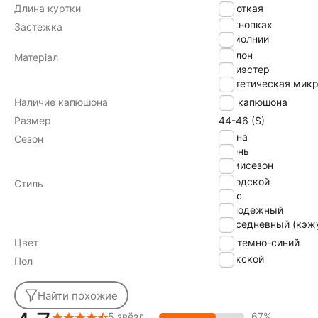
Длина куртки
Короткая
на кнопках
Застежка
на молнии
нейлон
Матеріал
полиэстер
синтетическая мик
Наличие капюшона
без капюшона
Размер
44-46 (S)
Весна
Сезон
Осень
Демисезон
городской
Стиль
дснс
молодежный
повседневный (кэж
Цвет
темно-синий
Мужской
Пол
Найти похожие
5 звёзд
67%