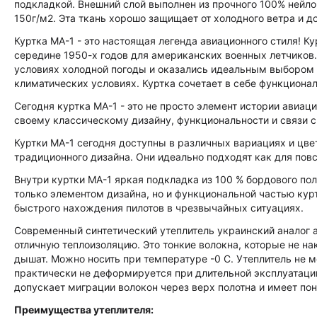
подкладкой. Внешний слой выполнен из прочного 100% нейло
150г/м2. Эта ткань хорошо защищает от холодного ветра и 
Куртка MA-1 - это настоящая легенда авиационного стиля! 
середине 1950-х годов для американских военных летчиков
условиях холодной погоды и оказались идеальным выбором 
климатических условиях. Куртка сочетает в себе функциона
Сегодня куртка MA-1 - это не просто элемент истории авиаци
своему классическому дизайну, функциональности и связи с
Куртки MA-1 сегодня доступны в различных вариациях и цве
традиционного дизайна. Они идеально подходят как для повс
Внутри куртки MA-1 яркая подкладка из 100 % бордового пол
только элементом дизайна, но и функциональной частью кур
быстрого нахождения пилотов в чрезвычайных ситуациях.
Современный синтетический утеплитель украинский аналог а
отличную теплоизоляцию. Это тонкие волокна, которые не на
дышат. Можно носить при температуре -0 С. Утеплитель не м
практически не деформируется при длительной эксплуатаци
допускает миграции волокон через верх полотна и имеет п
Преимущества утеплителя: