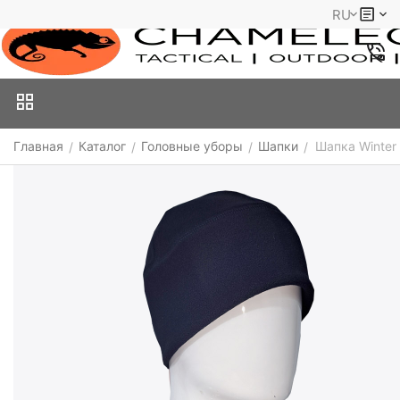
RU
Главная
Каталог
Головные уборы
Шапки
Шапка Winter
/
/
/
/