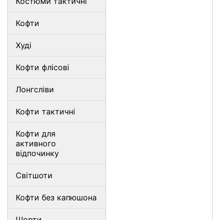
Костюми тактичні
Кофти
Худі
Кофти флісові
Лонгсліви
Кофти тактичні
Кофти для
активного
відпочинку
Світшоти
Кофти без капюшона
Шорти