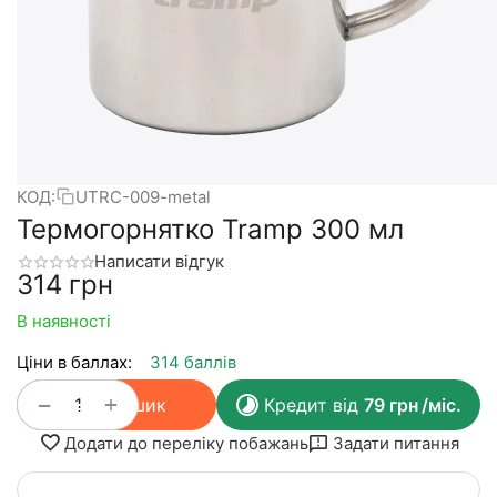
КОД:
UTRC-009-metal
Термогорнятко Tramp 300 мл
Написати відгук
‍314‍
грн
В наявності
Ціни в баллах:
314 баллів
+
−
У кошик
Кредит від
79
грн
/міс.
Додати до переліку побажань
Задати питання