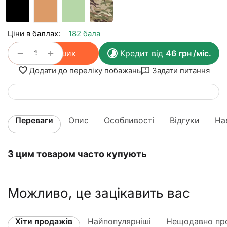
Ціни в баллах:
182 бала
+
−
У кошик
Кредит від
46
грн
/міс.
Додати до переліку побажань
Задати питання
Переваги
Опис
Особливості
Відгуки
На
З цим товаром часто купують
Можливо, це зацікавить вас
Хіти продажів
Найпопулярніші
Нещодавно про