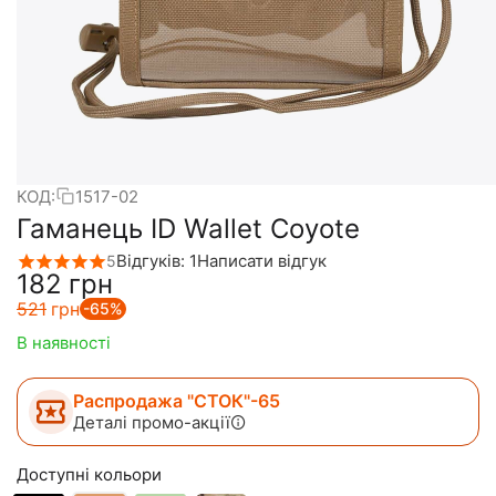
КОД:
1517-02
Гаманець ID Wallet Coyote
Відгуків: 1
Написати відгук
5
‍182‍
грн
‍521‍
грн
-65%
В наявності
Распродажа "СТОК"-65
Деталі промо-акції
Доступні кольори