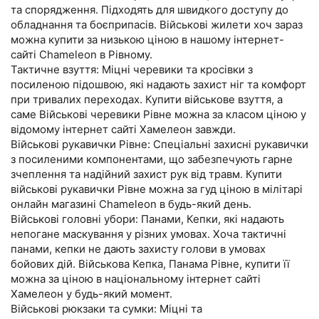
та спорядження. Підходять для швидкого доступу до
обладнання та боєприпасів. Військові жилети хоч зараз
можна купити за низькою ціною в нашому інтернет-
сайті Chameleon в Рівному.
Тактичне взуття: Міцні черевики та кросівки з
посиленою підошвою, які надають захист ніг та комфорт
при тривалих переходах. Купити військове взуття, а
саме Військові черевики Рівне можна за класом ціною у
відомому інтернет сайті Хамелеон завжди.
Військові рукавички Рівне: Спеціальні захисні рукавички
з посиленими компонентами, що забезпечують гарне
зчеплення та надійний захист рук від травм. Купити
військові рукавички Рівне можна за гуд ціною в мілітарі
онлайн магазині Chameleon в будь-який день.
Військові головні убори: Панами, Кепки, які надають
непогане маскування у різних умовах. Хоча тактичні
панами, кепки не дають захисту голови в умовах
бойових дій. Військова Кепка, Панама Рівне, купити її
можна за ціною в національному інтернет сайті
Хамелеон у будь-який момент.
Військові рюкзаки та сумки: Міцні та