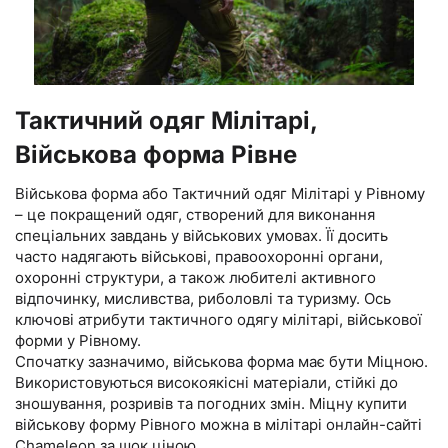
Тактичний одяг Мілітарі,
Військова форма Рівне
Військова форма або Тактичний одяг Мілітарі у Рівному
– це покращений одяг, створений для виконання
спеціальних завдань у військових умовах. Її досить
часто надягають військові, правоохоронні органи,
охоронні структури, а також любителі активного
відпочинку, мисливства, риболовлі та туризму. Ось
ключові атрибути тактичного одягу мілітарі, військової
форми у Рівному.
Спочатку зазначимо, військова форма має бути Міцною.
Використовуються високоякісні матеріали, стійкі до
зношування, розривів та погодних змін. Міцну купити
військову форму Рівного можна в мілітарі онлайн-сайті
Chameleon за шок ціною.