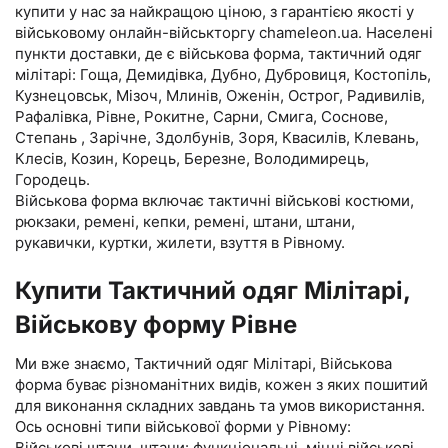
купити у нас за найкращою ціною, з гарантією якості у
військовому онлайн-військторгу chameleon.ua. Населені
пункти доставки, де є військова форма, тактичний одяг
мілітарі: Гоща, Демидівка, Дубно, Дубровиця, Костопіль,
Кузнецовськ, Мізоч, Млинів, Оженін, Острог, Радивилів,
Рафалівка, Рівне, Рокитне, Сарни, Смига, Соснове,
Степань , Зарічне, Здолбунів, Зоря, Квасилів, Клевань,
Клесів, Козин, Корець, Березне, Володимирець,
Городець.
Військова форма включає тактичні військові костюми,
рюкзаки, ремені, кепки, ремені, штани, штани,
рукавички, куртки, жилети, взуття в Рівному.
Купити Тактичний одяг Мілітарі,
Військову форму Рівне
Ми вже знаємо, Тактичний одяг Мілітарі, Військова
форма буває різноманітних видів, кожен з яких пошитий
для виконання складних завдань та умов використання.
Ось основні типи військової форми у Рівному:
Військові штани, штани: функціональні, міцні військові