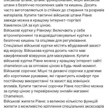
штани з безліччю посилених швів та кишень. Досить
часто виготовляються із стійких до стирання та розривів
матеріалів. Купити тактичні військові штани Рівне
завжди можна в кращому інтернет-торгівлі
Хамелеон.UA за кул ціною.
Військові куртки у Рівному: Включають у себе
вітронепроникні та водовідштовхувальні куртки з
безліччю кишень та опціями для регулювання.
Спеціальні військові куртки містять вбудований захист
від морозу. Військова куртка досить часто має
камуфляжний візерунок для маскування. Купити
військові куртки Рівне можна у кращому інтернет сайті
chameleon.ua за оптовою ціною в будь-який момент.
Військові сорочки: Міцні та дихаючі сорочки з довгими
або короткими рукавами, які гарантують комфорт при
постійному використанні та захист від зовнішніх
впливів. Купити тактичні сорочки Рівне постійно можна
за супер ціною у перевіреному онлайн магазині
Chameleon.
Військові жилети Рівне: з великою кількістю функцій
жилети з можливістю кріплення спеціальних аксесуарів