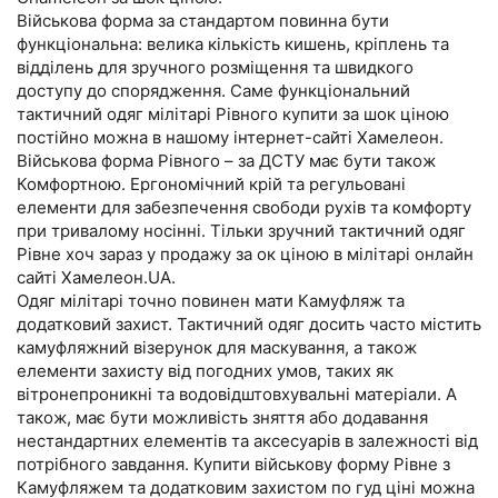
Військова форма за стандартом повинна бути
функціональна: велика кількість кишень, кріплень та
відділень для зручного розміщення та швидкого
доступу до спорядження. Саме функціональний
тактичний одяг мілітарі Рівного купити за шок ціною
постійно можна в нашому інтернет-сайті Хамелеон.
Військова форма Рівного – за ДСТУ має бути також
Комфортною. Ергономічний крій та регульовані
елементи для забезпечення свободи рухів та комфорту
при тривалому носінні. Тільки зручний тактичний одяг
Рівне хоч зараз у продажу за ок ціною в мілітарі онлайн
сайті Хамелеон.UA.
Одяг мілітарі точно повинен мати Камуфляж та
додатковий захист. Тактичний одяг досить часто містить
камуфляжний візерунок для маскування, а також
елементи захисту від погодних умов, таких як
вітронепроникні та водовідштовхувальні матеріали. А
також, має бути можливість зняття або додавання
нестандартних елементів та аксесуарів в залежності від
потрібного завдання. Купити військову форму Рівне з
Камуфляжем та додатковим захистом по гуд ціні можна