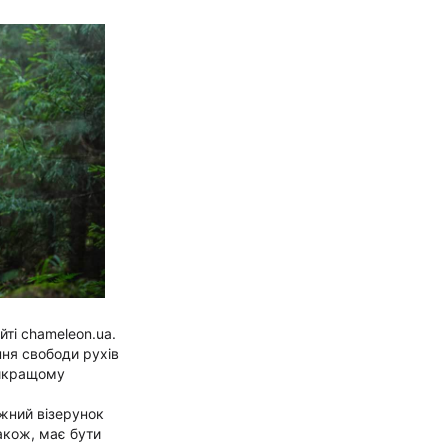
йті chameleon.ua.
ння свободи рухів
айкращому
жний візерунок
акож, має бути