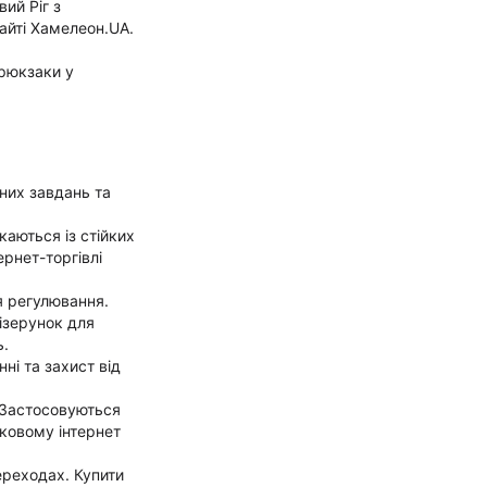
ий Ріг з
айті Хамелеон.UA.
 рюкзаки у
них завдань та
каються із стійких
ернет-торгівлі
я регулювання.
ізерунок для
ь.
ні та захист від
 Застосовуються
ьковому інтернет
ереходах. Купити