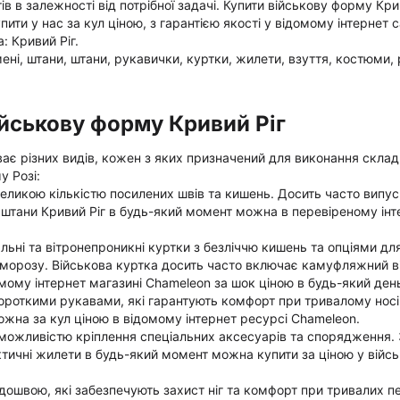
в в залежності від потрібної задачі. Купити військову форму Крив
и у нас за кул ціною, з гарантією якості у відомому інтернет с
: Кривий Ріг.
мені, штани, штани, рукавички, куртки, жилети, взуття, костюми,
ійськову форму Кривий Ріг
ває різних видів, кожен з яких призначений для виконання склад
у Розі:
 великою кількістю посилених швів та кишень. Досить часто випус
і штани Кривий Ріг в будь-який момент можна в перевіреному інт
льні та вітронепроникні куртки з безліччю кишень та опціями дл
д морозу. Військова куртка досить часто включає камуфляжний в
мому інтернет магазині Chameleon за шок ціною в будь-який ден
короткими рукавами, які гарантують комфорт при тривалому носін
ожна за кул ціною в відомому інтернет ресурсі Chameleon.
з можливістю кріплення спеціальних аксесуарів та спорядження.
тичні жилети в будь-який момент можна купити за ціною у війс
ідошвою, які забезпечують захист ніг та комфорт при тривалих п