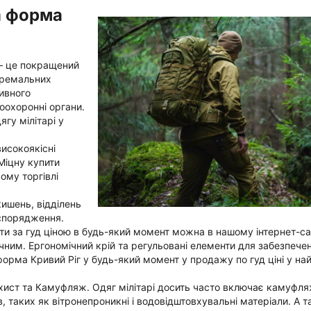
а форма
 – це покращений
тремальних
тивного
воохоронні органи.
гу мілітарі у
исокоякісні
 Міцну купити
ому торгівлі
кишень, відділень
 спорядження.
ти за гуд ціною в будь-який момент можна в нашому інтернет-са
чним. Ергономічний крій та регульовані елементи для забезпече
форма Кривий Ріг у будь-який момент у продажу по гуд ціні у н
хист та Камуфляж. Одяг мілітарі досить часто включає камуфля
 таких як вітронепроникні і водовідштовхувальні матеріали. А т