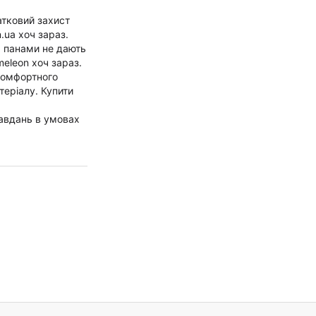
атковий захист
.ua хоч зараз.
, панами не дають
meleon хоч зараз.
 комфортного
теріалу. Купити
завдань в умовах