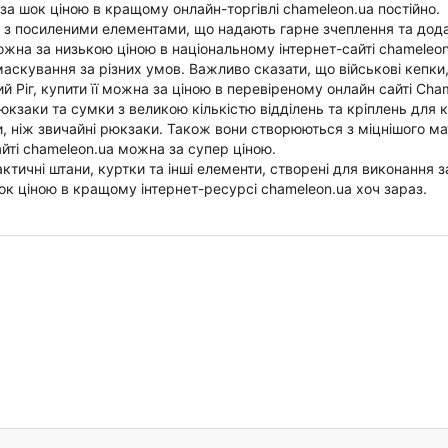
 за шок ціною в кращому онлайн-торгівлі chameleon.ua постійно.
ки з посиленими елементами, що надають гарне зчеплення та дод
ожна за низькою ціною в національному інтернет-сайті chameleon
 маскування за різних умов. Важливо сказати, що військові кепки
й Ріг, купити її можна за ціною в перевіреному онлайн сайті Cha
рюкзаки та сумки з великою кількістю відділень та кріплень для
 ніж звичайні рюкзаки. Також вони створюються з міцнішого ма
айті chameleon.ua можна за супер ціною.
ктичні штани, куртки та інші елементи, створені для виконання 
ок ціною в кращому інтернет-ресурсі chameleon.ua хоч зараз.