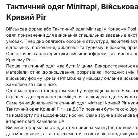
Тактичний одяг Мілітарі, Військов
Кривий Ріг
Військова форма або Тактичний одяг Мілітарі у Кривому Розі
одяг, призначений для виконання спеціальних завдань в екс
умовах. Її нерідко одягають охоронні структури, любителі ак
відпочинку, полювання, риболовлі та туризму, військові, пра
Ось ключові характеристики військової форми, тактичного одя
Кривому Розі.
Перше, тактичний одяг має бути Міцним. Використовуються в
матеріали, стійкі до зношування, розривів як і погодних змін.
військову форму Кривий Ріг можна у нашому онлайн військов
Хамелеон за шок ціною.
Одяг мілітарі за стандартом має бути функціональна: Безліч 
і кріплень для зручного розміщення та швидкого доступу до
Саме функціональний тактичний одяг мілітарі Кривий Ріг купи
Тактичний одяг Кривий Ріг - за ДСТУ повинен бути також Зру
та комфорту при щоденному носінні. Саме зручна військова 
інтернет сайті Хамелеон.UA.
Військова форма за стандартом повинна мати Додатковий за
для маскування, а також елементи захисту від погодних умов,