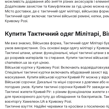
можливість додавання або зняття різних аксесуарів і елементі
Додатковим захистом та Камуфляжем за гуд ціною можна купит
Місто доставки, де є тактичний одяг мілітарі, військова форма
Тактичний одяг включає тактичні військові ремені, кепки, ре
Кривому Розі.
Купити Тактичний одяг Мілітарі, В
Ми вже знаємо, Військова форма, Тактичний одяг Мілітарі бу
умов використання. Ось основні види одягу мілітарі у Кривом
Тактичні штани, штани: функціональні, міцні тактичні штани з
до розривів матеріалів та стирання. Купити тактичні військов
chameleon.ua за кул ціною.
Військові куртки у Кривому Розі: Включають водовідштовхува
Спеціальні тактичні куртки включають вбудований захист ві
маскування. Купити військові куртки Кривий Ріг можна у відо
Військові сорочки: Дихальні та міцні сорочки з довгими або 
погодних умов. Купити тактичні сорочки Кривий Ріг завжди м
Тактичні жилети Кривий Ріг: з різним функціоналом жилети 
для прискореного доступу до обладнання та боєприпасів. Так
воєнторгу Хамелеон.UA в Кривому Розі.
Тактичне взуття: Надійні черевики та кросівки з посиленою п