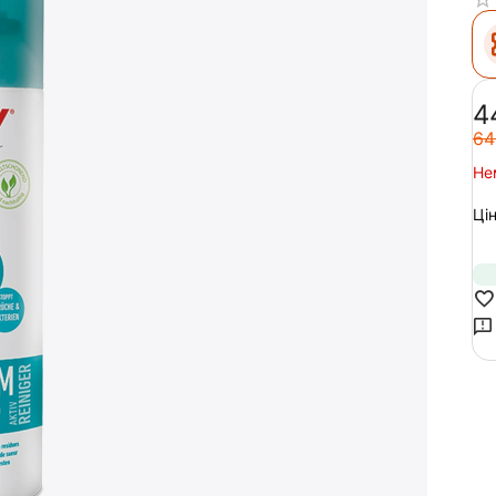
‍4
‍64
Не
Цін