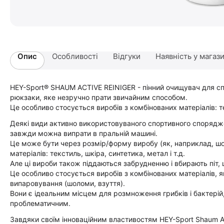
Опис
Особливості
Відгуки
Наявність у магаз
HEY-Sport® SHAUM ACTIVE REINIGER - пінний очищувач для сп
рюкзаки, яке незручно прати звичайним способом.
Це особливо стосується виробів з комбінованих матеріалів: т
Деякі види активно використовуваного спортивного спорядже
завжди можна випрати в пральній машині.
Це може бути через розмір/форму виробу (як, наприклад, шо
матеріалів: текстиль, шкіра, синтетика, метал і т.д.
Але ці вироби також піддаються забрудненню і вбирають піт
Це особливо стосується виробів з комбінованих матеріалів, я
випаровування (шоломи, взуття).
Вони є ідеальним місцем для розмноження грибків і бактері
проблематичним.
Завдяки своїм інноваційним властивостям HEY-Sport Shaum Act