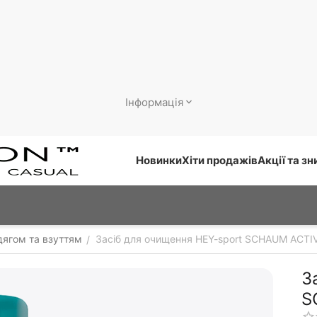
Інформація
Новинки
Хіти продажів
Акції та з
дягом та взуттям
Засіб для очищення HEY-sport SCHAUM ACTI
/
З
S