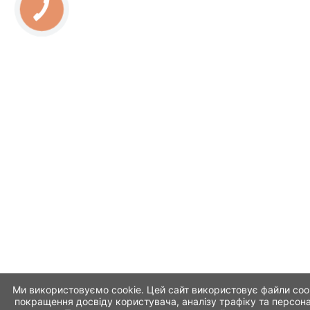
Ми використовуємо cookie. Цей сайт використовує файли coo
покращення досвіду користувача, аналізу трафіку та персона