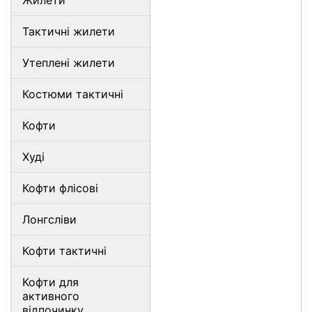
Жилети
Тактичні жилети
Утеплені жилети
Костюми тактичні
Кофти
Худі
Кофти флісові
Лонгсліви
Кофти тактичні
Кофти для
активного
відпочинку