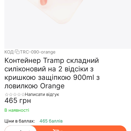
КОД:
TRC-090-orange
Контейнер Tramp складний
силіконовий на 2 відсіки з
кришкою защіпкою 900ml з
ловилкою Orange
Написати відгук
‍465‍
грн
В наявності
Ціни в баллах:
465 баллів