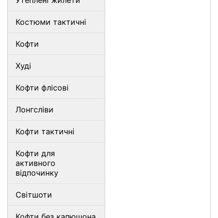
Утеплені жилети
Костюми тактичні
Кофти
Худі
Кофти флісові
Лонгсліви
Кофти тактичні
Кофти для
активного
відпочинку
Світшоти
Кофти без капюшона