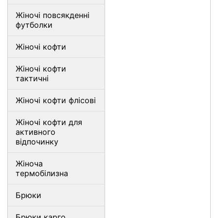
Жіночі повсякденні
футболки
Жіночі кофти
Жіночі кофти
тактичні
Жіночі кофти флісові
Жіночі кофти для
активного
відпочинку
Жіноча
термобілизна
Брюки
Брюки карго