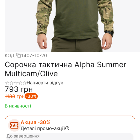
КОД:
1407-10-20
Сорочка тактична Alpha Summer
Multicam/Olive
Написати відгук
‍793‍
грн
‍1133‍
грн
-30%
В наявності
Акция -30%
Деталі промо-акції
До завершення