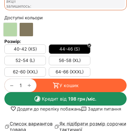
акції
залишилось:
Доступні кольори
Розмір:
40-42 (XS)
44-46 (S)
52-54 (L)
56-58 (XL)
62-60 (XXL)
64-66 (XXXL)
+
−
У кошик
Кредит від
198
грн
/міс.
Додати до переліку побажань
Задати питання
Список вариантов
Як підібрати розмір сорочки
товара
тактичної