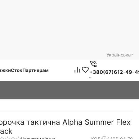
Українська
нижки
Сток
Партнерам
+380(67)612-49-4
орочка тактична Alpha Summer Flex
lack
Написати відгук
КОД:
1406-04-70