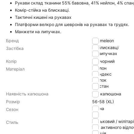
Рукави склад тканини 55% бавовна, 41% нейлон, 4% спанд
Комір-стійка на блискавці.
Тактичні кишені на рукавах
Платформи велкро для шевронів на рукавах та грудях.
Манжети на липучках.
Бренд
Chameleon
на блискавці
Застібка
на липучках
Колір
чорний
нейлон
Матеріал
спандекс
хлопок
эластан
Наявність капюшона
без капюшона
Розмір
56-58 (XL)
весна
Сезон
літо
військовий / мілітарі
Стиль
для активного відп
поліція