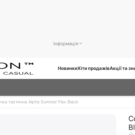
Інформація
Новинки
Хіти продажів
Акції та з
чка тактична Alpha Summer Flex Black
С
B