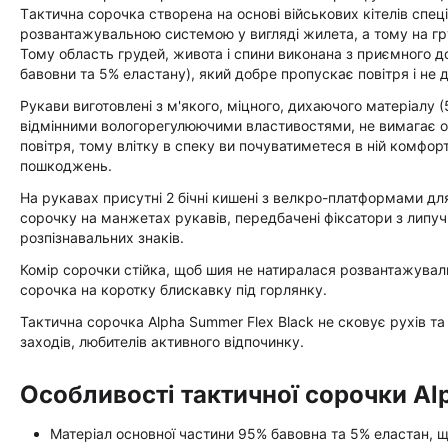
Tактична сорочка створена на основі військових кітелів спе
розвантажувальною системою у вигляді жилета, а тому на гр
Тому область грудей, живота і спини виконана з приємного до
бавовни та 5% еластану), який добре пропускає повітря і не 
Рукави виготовлені з м'якого, міцного, дихаючого матеріалу 
відмінними вологорегулюючими властивостями, не вимагає о
повітря, тому влітку в спеку ви почуватиметеся в ній комфор
пошкоджень.
На рукавах присутні 2 бічні кишені з велкро-платформами для
сорочку на манжетах рукавів, передбачені фіксатори з липуч
розпізнавальних знаків.
Комір сорочки стійка, щоб шия не натиралася розвантажува
сорочка на коротку блискавку під горлянку.
Тактична сорочка Alpha Summer Flex Black не сковує рухів та
заходів, любителів активного відпочинку.
Особливості тактичної сорочки Al
Матеріал основної частини 95% бавовна та 5% еластан, щ