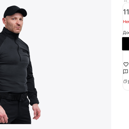
‍1
Не
До