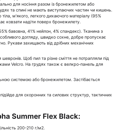
ціально для носіння разом із бронежилетом або
удях та спині не мають виступаючих частин чи кишень.
 тіла, м'якого, легкого дихаючого матеріалу (95%
дає ковзати надіти поверх бронежилету.
(55% бавовна, 41% нейлон, 4% спандекс). Тканина з
собливого догляду, швидко сохне, добре пропускає
тно. Рукави захищають від дрібних механічних
 шевронів. Щоб пил та різне сміття не потрапляли під
ками Velcro. На грудях також є велкро-панель для
льною системою або бронежилетом. Застібається
 підійде для охоронних та силових структур, тактичних
pha Summer Flex Black:
ільність 200-210 г/м2.