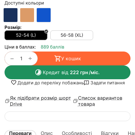
Доступні кольори
Розмір:
52-54 (L)
56-58 (XL)
Ціни в баллах:
889 баллів
+
−
У кошик
Кредит від
222
грн
/міс.
Додати до переліку побажань
Задати питання
Як підібрати розмір шорт
Список вариантов
Drive
товара
Переваги
Опис
Особливості
Відгуки
На