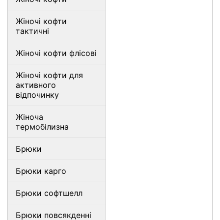
Жіночі кофти
тактичні
Жіночі кофти флісові
Жіночі кофти для
активного
відпочинку
Жіноча
термобілизна
Брюки
Брюки карго
Брюки софтшелл
Брюки повсякденні