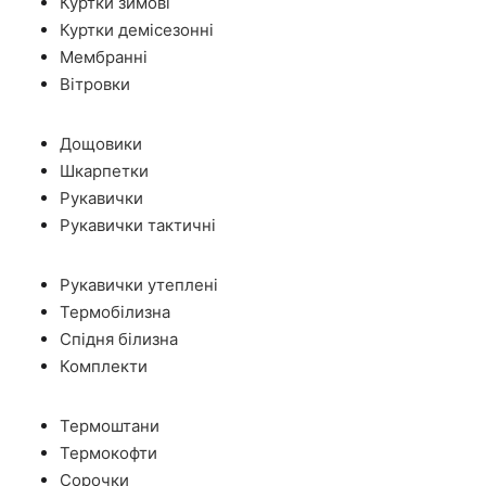
Куртки зимові
Куртки демісезонні
Мембранні
Вітровки
Дощовики
Шкарпетки
Рукавички
Рукавички тактичні
Рукавички утеплені
Термобілизна
Спідня білизна
Комплекти
Термоштани
Термокофти
Сорочки