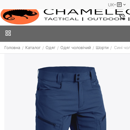
UK
Головна
Каталог
Одяг
Одяг чоловічий
Шорти
Сині чол
/
/
/
/
/