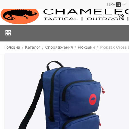
UK
Головна
Каталог
Спорядження
Рюкзаки
Рюкзак Сross 
/
/
/
/