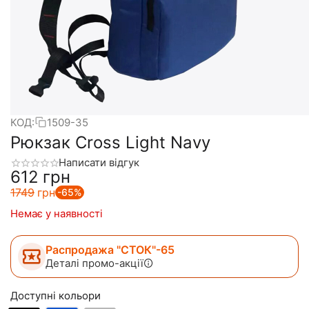
КОД:
1509-35
Рюкзак Сross Light Navy
Написати відгук
‍612‍
грн
‍1749‍
грн
-65%
Немає у наявності
Распродажа "СТОК"-65
Деталі промо-акції
Доступні кольори