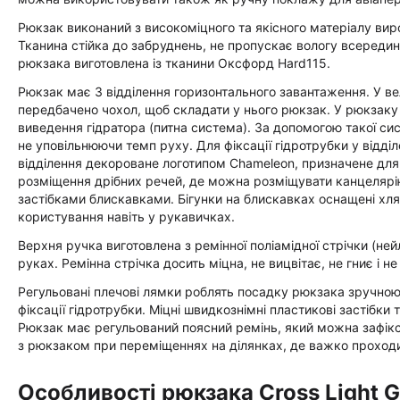
Рюкзак виконаний з високоміцного та якісного матеріалу ви
Тканина стійка до забруднень, не пропускає вологу всередин
рюкзака виготовлена із тканини Оксфорд Hard115.
Рюкзак має 3 відділення горизонтального завантаження. У ве
передбачено чохол, щоб складати у нього рюкзак. У рюкзаку 
виведення гідратора (питна система). За допомогою такої си
не уповільнюючи темп руху. Для фіксації гідротрубки у відд
відділення декороване логотипом Chameleon, призначене для 
розміщення дрібних речей, де можна розміщувати канцелярію
застібками блискавками. Бігунки на блискавках оснащені хл
користування навіть у рукавичках.
Верхня ручка виготовлена з ремінної поліамідної стрічки (не
руках. Ремінна стрічка досить міцна, не вицвітає, не гниє і 
Регульовані плечові лямки роблять посадку рюкзака зручною 
фіксації гідротрубки. Міцні швидкознімні пластикові застібки
Рюкзак має регульований поясний ремінь, який можна зафіксу
з рюкзаком при переміщеннях на ділянках, де важко проходити
Особливості рюкзака Сross Light G