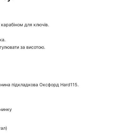
з карабіном для ключів.
ка.
гулювати за висотою.
канина підкладкова Оксфорд Hard115.
очинку
ал)