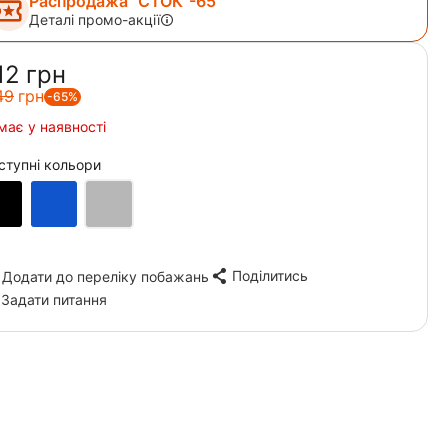
Распродажа "СТОК"-65
Деталі промо-акції
12‍
грн
49‍
грн
-65%
має у наявності
ступні кольори
Поділитись
Додати до переліку побажань
Задати питання