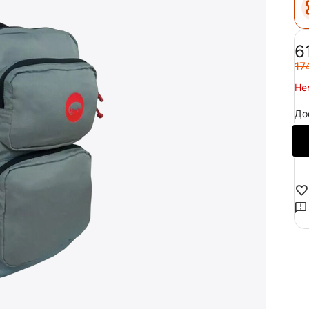
‍6
‍17
Не
До