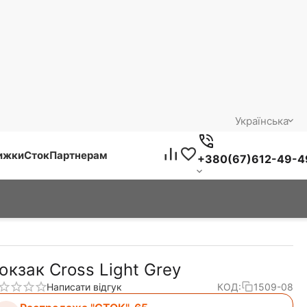
Українська
нижки
Сток
Партнерам
+380(67)612-49-4
юкзак Сross Light Grey
Написати відгук
КОД:
1509-08