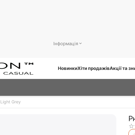
Інформація
Новинки
Хіти продажів
Акції та з
Light Grey
Р