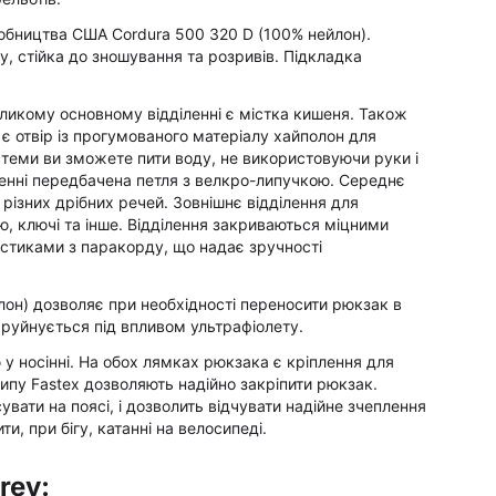
робництва США Cordura 500 320 D (100% нейлон).
у, стійка до зношування та розривів. Підкладка
ликому основному відділенні є містка кишеня. Також
є отвір із прогумованого матеріалу хайполон для
стеми ви зможете пити воду, не використовуючи руки і
іленні передбачена петля з велкро-липучкою. Середнє
різних дрібних речей. Зовнішнє відділення для
, ключі та інше. Відділення закриваються міцними
ястиками з паракорду, що надає зручності
йлон) дозволяє при необхідності переносити рюкзак в
не руйнується під впливом ультрафіолету.
у носінні. На обох лямках рюкзака є кріплення для
 типу Fastex дозволяють надійно закріпити рюкзак.
вати на поясі, і дозволить відчувати надійне зчеплення
, при бігу, катанні на велосипеді.
rey: