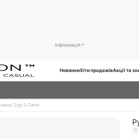
Інформація
Новинки
Хіти продажів
Акції та з
кавиці Zag-3 Camo
Р