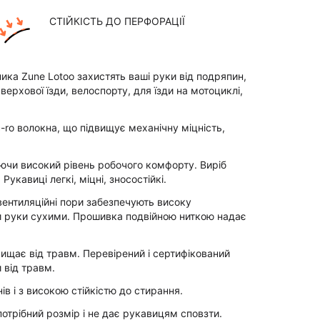
СТІЙКІСТЬ ДО ПЕРФОРАЦІЇ
ника Zune Lotoo захистять ваші руки від подряпин,
верхової їзди, велоспорту, для їзди на мотоциклі,
ic-ro волокна, що підвищує механічну міцність,
ючи високий рівень робочого комфорту. Виріб
укавиці легкі, міцні, зносостійкі.
вентиляційні пори забезпечують високу
ти руки сухими. Прошивка подвійною ниткою надає
хищає від травм. Перевірений і сертифікований
 від травм.
в і з високою стійкістю до стирання.
потрібний розмір і не дає рукавицям сповзти.