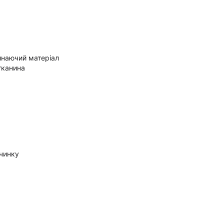
инаючий матеріал
тканина
очинку