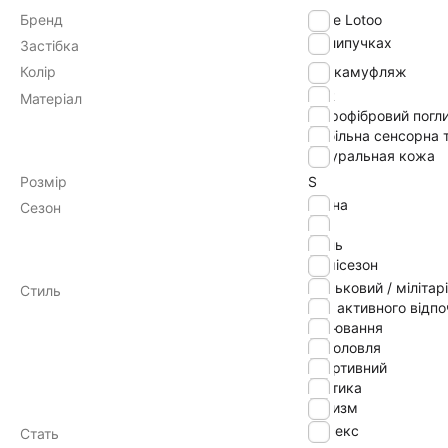
Бренд
Zune Lotoo
на липучках
Застібка
Колір
камуфляж
TPR
Матеріал
мікрофібровий погл
мобільна сенсорна 
натуральная кожа
Розмір
S
весна
Сезон
літо
осінь
демісезон
військовий / мілітарі
Стиль
для активного відп
полювання
риболовля
спортивний
тактика
туризм
Унісекс
Стать