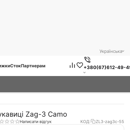
Українська
нижки
Сток
Партнерам
+380(67)612-49-4
укавиці Zag-3 Camo
Написати відгук
КОД:
ZL3-zag3c-55