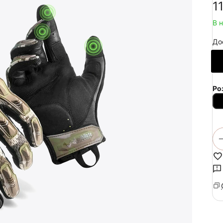
‍1
В 
До
Ро