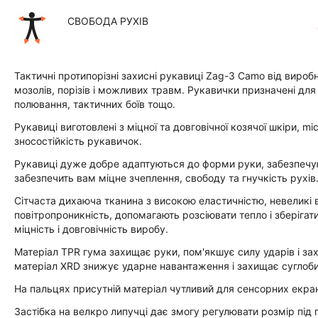
СВОБОДА РУХІВ
Тактичні протипорізні захисні рукавиці Zag-3 Camo від вироб
мозолів, порізів і можливих травм. Рукавички призначені для 
полювання, тактичних боїв тощо.
Рукавиці виготовлені з міцної та довговічної козячої шкіри, m
зносостійкість рукавичок.
Рукавиці дуже добре адаптуються до форми руки, забезпечу
забезпечить вам міцне зчеплення, свободу та гнучкість рухів. Р
Сітчаста дихаюча тканина з високою еластичністю, невеликі 
повітропроникність, допомагають розсіювати тепло і зберіга
міцність і довговічність виробу.
Матеріал TPR гума захищає руки, пом'якшує силу ударів і за
матеріал XRD знижує ударне навантаження і захищає суглоби
На пальцях присутній матеріал чутливий для сенсорних екрані
Застібка на велкро липучці дає змогу регулювати розмір під 