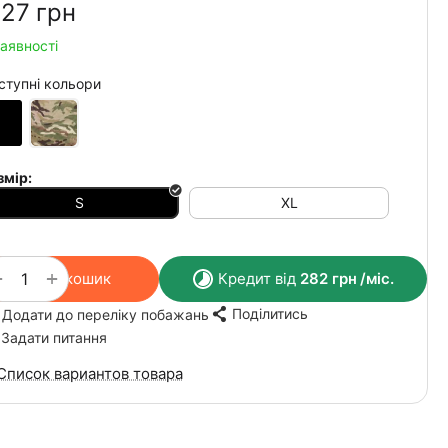
127‍
грн
наявності
ступні кольори
змір:
S
XL
+
−
У кошик
Кредит від
282
грн
/міс.
Поділитись
Додати до переліку побажань
Задати питання
Список вариантов товара