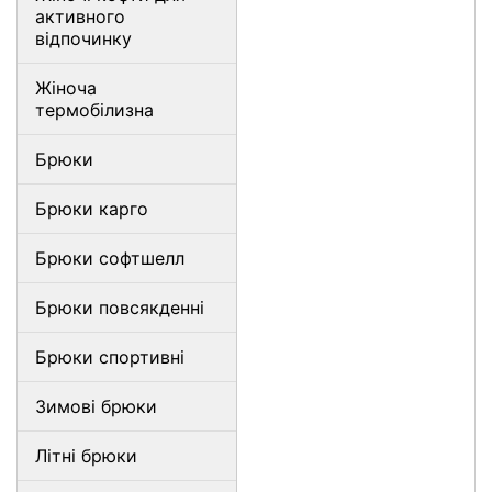
активного
відпочинку
Жіноча
термобілизна
Брюки
Брюки карго
Брюки софтшелл
Брюки повсякденні
Брюки спортивні
Зимові брюки
Літні брюки