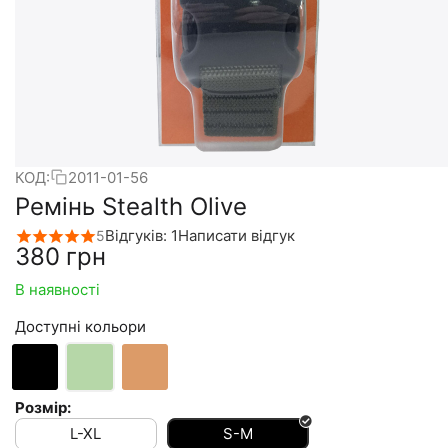
КОД:
2011-01-56
Ремінь Stealth Olive
Відгуків: 1
Написати відгук
5
‍380‍
грн
В наявності
Доступні кольори
Розмір:
L-XL
S-M