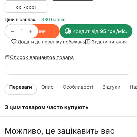
XXL-XXXL
Ціни в баллах:
380 баллів
+
−
У кошик
Кредит від
95
грн
/міс.
Додати до переліку побажань
Задати питання
Список вариантов товара
Переваги
Опис
Особливості
Відгуки
На
З цим товаром часто купують
Можливо, це зацікавить вас