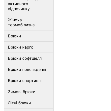
активного
відпочинку
Жіноча
термобілизна
Брюки
Брюки карго
Брюки софтшелл
Брюки повсякденні
Брюки спортивні
Зимові брюки
Літні брюки