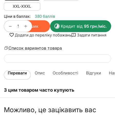
XXL-XXXL
Ціни в баллах:
380 баллів
+
−
У кошик
Кредит від
95
грн
/міс.
Додати до переліку побажань
Задати питання
Список вариантов товара
Переваги
Опис
Особливості
Відгуки
На
З цим товаром часто купують
Можливо, це зацікавить вас