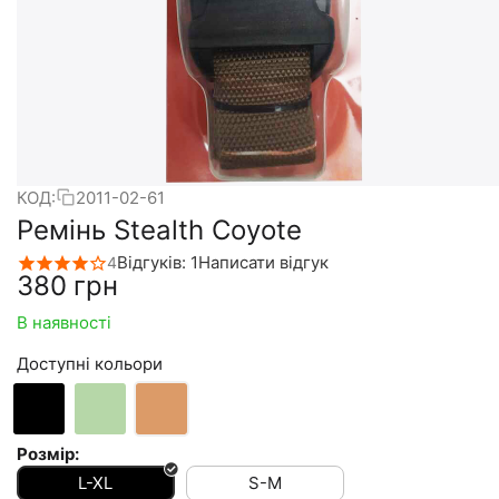
КОД:
2011-02-61
Ремінь Stealth Coyote
Відгуків: 1
Написати відгук
4
‍380‍
грн
В наявності
Доступні кольори
Розмір:
L-XL
S-M