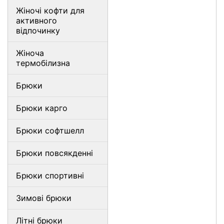
Жіночі кофти для
активного
відпочинку
Жіноча
термобілизна
Брюки
Брюки карго
Брюки софтшелл
Брюки повсякденні
Брюки спортивні
Зимові брюки
Літні брюки