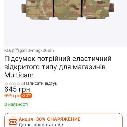
КОД:
gaf10-mag-006m
Підсумок потрійний еластичний
відкритого типу для магазинів
Multicam
Написати відгук
‍645‍
грн
‍921‍
грн
-30%
В наявності
Акция -30% СНАРЯЖЕНИЕ
Деталі промо-акції