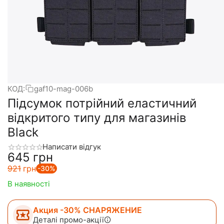
КОД:
gaf10-mag-006b
Підсумок потрійний еластичний
відкритого типу для магазинів
Black
Написати відгук
‍645‍
грн
‍921‍
грн
-30%
В наявності
Акция -30% СНАРЯЖЕНИЕ
Деталі промо-акції