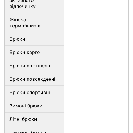
активного
відпочинку
Жіноча
термобілизна
Брюки
Брюки карго
Брюки софтшелл
Брюки повсякденні
Брюки спортивні
Зимові брюки
Літні брюки
Тактичні брюки