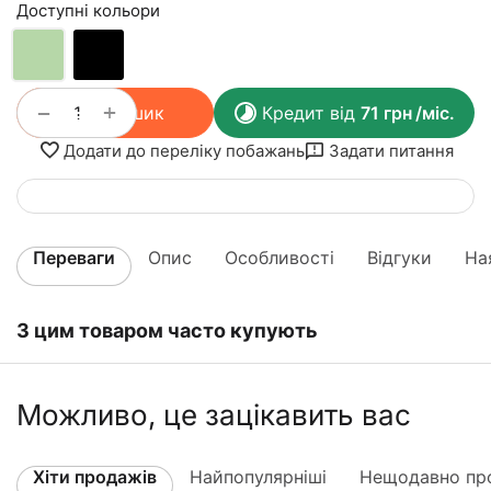
Доступні кольори
+
−
У кошик
Кредит від
71
грн
/міс.
Додати до переліку побажань
Задати питання
Переваги
Опис
Особливості
Відгуки
На
З цим товаром часто купують
Можливо, це зацікавить вас
Хіти продажів
Найпопулярніші
Нещодавно про