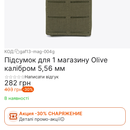
КОД:
gaf13-mag-004g
Підсумок для 1 магазину Olive
калібром 5,56 мм
Написати відгук
‍282‍
грн
‍403‍
грн
-30%
В наявності
Акция -30% СНАРЯЖЕНИЕ
Деталі промо-акції