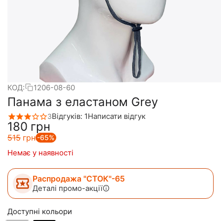
КОД:
1206-08-60
Панама з еластаном Grey
Відгуків: 1
Написати відгук
3
‍180‍
грн
‍515‍
грн
-65%
Немає у наявності
Распродажа "СТОК"-65
Деталі промо-акції
Доступні кольори