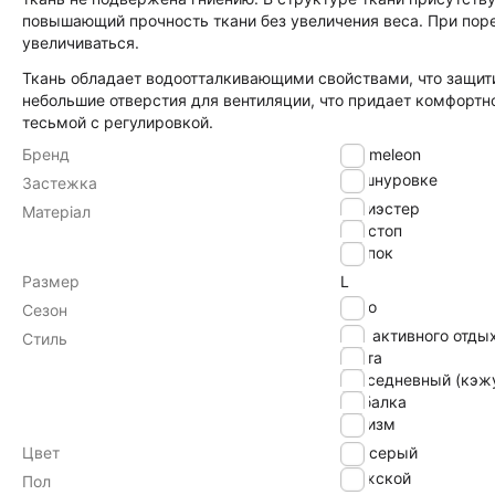
повышающий прочность ткани без увеличения веса. При пор
увеличиваться.
Ткань обладает водоотталкивающими свойствами, что защит
небольшие отверстия для вентиляции, что придает комфорт
тесьмой с регулировкой.
Бренд
Chameleon
на шнуровке
Застежка
полиэстер
Матеріал
рипстоп
хлопок
Размер
L
Лето
Сезон
для активного отды
Стиль
охота
повседневный (кэж
рыбалка
туризм
Цвет
серый
Мужской
Пол