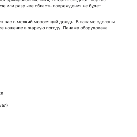
езе или разрыве область повреждения не будет
ит вас в мелкий моросящий дождь. В панаме сделаны
ное ношение в жаркую погоду. Панама оборудована
ха
уал)