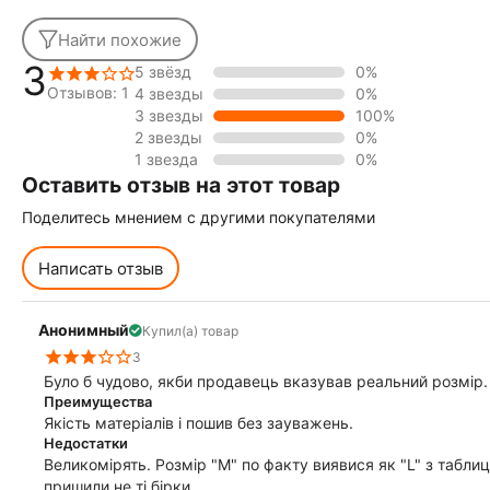
Найти похожие
3
5 звёзд
0%
Отзывов: 1
4 звезды
0%
3 звезды
100%
2 звезды
0%
1 звезда
0%
Оставить отзыв на этот товар
Поделитесь мнением с другими покупателями
Написать отзыв
Анонимный
Купил(а) товар
3
Було б чудово, якби продавець вказував реальний розмір.
Преимущества
Якість матеріалів і пошив без зауважень.
Недостатки
Великомірять. Розмір "М" по факту виявися як "L" з табли
пришили не ті бірки.