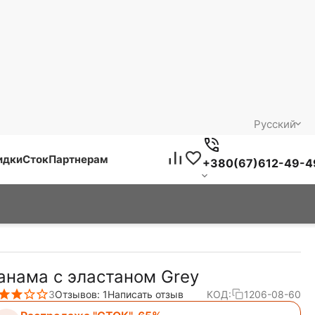
Русский
идки
Сток
Партнерам
+380(67)612-49-4
анама с эластаном Grey
3
Отзывов: 1
Написать отзыв
КОД:
1206-08-60