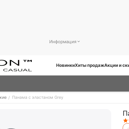
Информация
Новинки
Хиты продаж
Акции и ск
кие
Панама с эластаном Grey
/
П