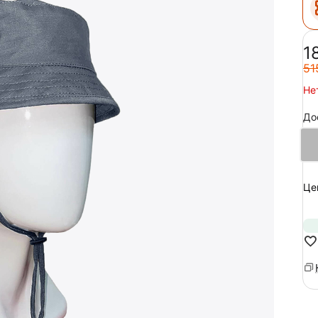
‍1
‍51
Не
До
Це