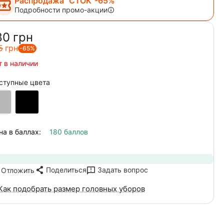
Распродажа "СТОК"-65%
Подробности промо-акции
80‍
грн
5‍
грн
-65%
т в наличии
ступные цвета
на в баллах:
180 баллов
Поделиться
Задать вопрос
Отложить
Как подобрать размер головных уборов